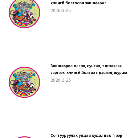
хүчингүй болгосон зөвшөөрөл
2026-3-25
Зөвшөөрөл олгох, сунгах, түдгэлзүүлэх,
сэргээх, хүчингүй болгох үндэслэл, журам
2026-3-25
Согтууруулах ундаа худалдах түүгээр