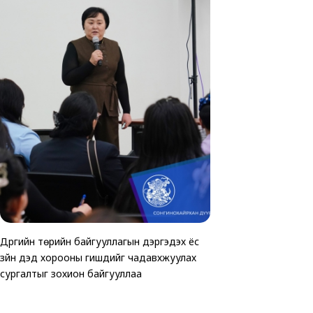
Дүүргийн төрийн байгууллагын дэргэдэх ёс
ТАВАН ХОРООНД АВ
Хөгжлийн бэрхшээлтэй 
зүйн дэд хорооны гишүүдийг чадавхжуулах
ЗОГСООЛЫГ АШИГЛ
зориулсан өртөөчилс
сургалтыг зохион байгууллаа
байгуулагдлаа