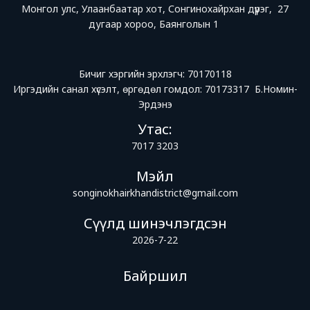
Монгол улс, Улаанбаатар хот, Сонгинохайрхан дүүрэг, 27
дугаар хороо, Баянголын 1
Бичиг хэргийн эрхлэгч: 70170118
Иргэдийн санал хүсэлт, өргөдөл гомдол: 70173317 Б.Номин-
Эрдэнэ
Утас:
7017 3203
Мэйл
songinokhairkhandistrict@gmail.com
Сүүлд шинэчлэгдсэн
2026-7-22
Байршил