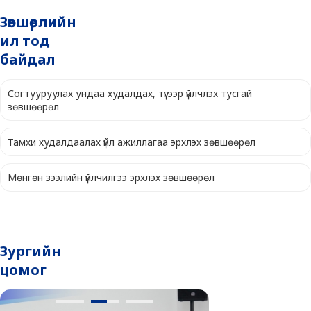
Зөвшөөрлийн
ил тод
байдал
Согтууруулах ундаа худалдах, түүгээр үйлчлэх тусгай
зөвшөөрөл
Тамхи худалдаалах үйл ажиллагаа эрхлэх зөвшөөрөл
Мөнгөн зээлийн үйлчилгээ эрхлэх зөвшөөрөл
Зургийн
цомог