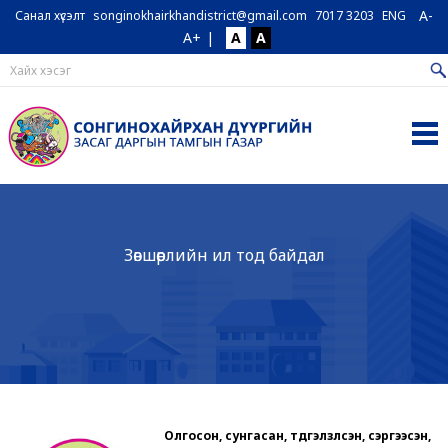
A-
Санал хүсэлт
songinokhairkhandistrict@gmail.com
7017 3203
ENG
A+
|
A
A
Зөвшөөрлийн ил тод байдал
Олгосон, сунгасан, түдгэлзүүлсэн, сэргээсэн,