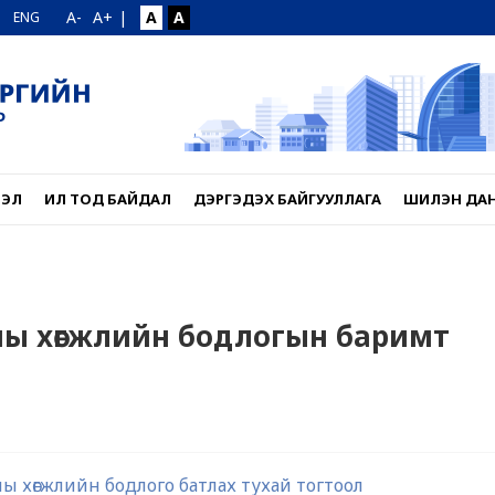
A-
A+
|
A
A
ENG
ЛЭЛ
ИЛ ТОД БАЙДАЛ
ДЭРГЭДЭХ БАЙГУУЛЛАГА
ШИЛЭН ДА
ны хөгжлийн бодлогын баримт
ы хөгжлийн бодлого батлах тухай тогтоол