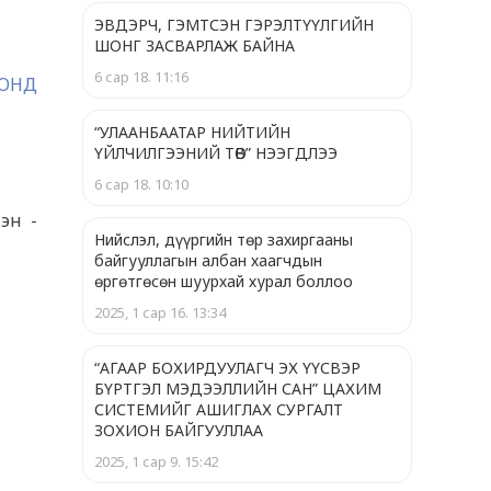
ЭВДЭРЧ, ГЭМТСЭН ГЭРЭЛТҮҮЛГИЙН
ШОНГ ЗАСВАРЛАЖ БАЙНА
6 сар 18. 11:16
 ОНД
“УЛААНБААТАР НИЙТИЙН
ҮЙЛЧИЛГЭЭНИЙ ТӨВ” НЭЭГДЛЭЭ
6 сар 18. 10:10
эн -
Нийслэл, дүүргийн төр захиргааны
байгууллагын албан хаагчдын
өргөтгөсөн шуурхай хурал боллоо
2025, 1 сар 16. 13:34
“АГААР БОХИРДУУЛАГЧ ЭХ ҮҮСВЭР
БҮРТГЭЛ МЭДЭЭЛЛИЙН САН” ЦАХИМ
СИСТЕМИЙГ АШИГЛАХ СУРГАЛТ
ЗОХИОН БАЙГУУЛЛАА
2025, 1 сар 9. 15:42