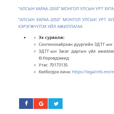
“АЛСЫН ХАРАА-2050” МОНГОЛ УЛСЫН УРТ Х
“АЛСЫН ХАРАА-2050” МОНГОЛ УЛСЫН УРТ Х
ХЭРЭГЖҮҮЛЭХ ҮЙЛ АЖИЛЛАГАА
Эх
сурвалж
:
Сонгинохайрхан дүүргийн ЗДТГ-ын Тө
ЗДТГ-ын Засаг даргын үйл ажиллагаа
Ө.Норовдэмид
Утас: 70173135
Холбогдох линк:
https://legalinfo.mn/