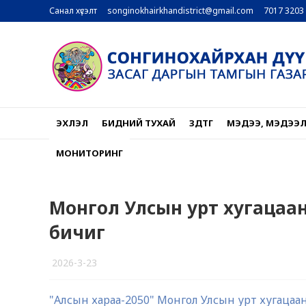
Санал хүсэлт
songinokhairkhandistrict@gmail.com
7017 3203
ЭХЛЭЛ
БИДНИЙ ТУХАЙ
ЗДТГ
МЭДЭЭ, МЭДЭЭ
МОНИТОРИНГ
Монгол Улсын урт хугацаа
бичиг
2026-3-23
1
"Алсын хараа-2050" Монгол Улсын урт хугацаан