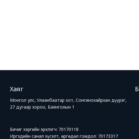
Хаяг
Монгол улс, Улаанбаатар хот, Сонгинохайрхан дүүрэг,
27 дугаар хороо, Баянголын 1
Бичиг хэргийн эрхлэгч: 70170118
Иргэдийн санал хүсэлт, өргөдөл гомдол: 70173317