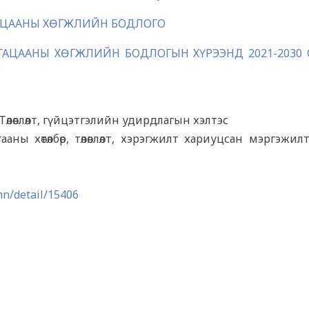
УГАЦААНЫ ХӨГЖЛИЙН БОДЛОГО
УГАЦААНЫ ХӨГЖЛИЙН БОДЛОГЫН ХҮРЭЭНД 2021-2030
лөвлөлт, гүйцэтгэлийн удирдлагын хэлтэс
ны хөтөлбөр, төлөвлөлт, хэрэгжилт хариуцсан мэргэжилт
mn/detail/15406