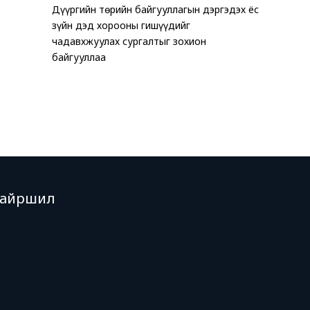
Дүүргийн төрийн байгууллагын дэргэдэх ёс
ТАВАН Х
Хөгжлийн 
зүйн дэд хорооны гишүүдийг
ЗОГСООЛ
эхчүүдэд 
чадавхжуулах сургалтыг зохион
хэмжээ зо
байгууллаа
Байршил