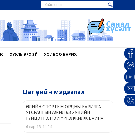
НС
ХУУЛЬ ЭРХ ЗҮЙ
ХОЛБОО БАРИХ
Цаг үеийн мэдээлэл
ӨВЛИЙН СПОРТЫН ОРДНЫ БАРИЛГА
УГСРАЛТЫН АЖИЛ 63 ХУВИЙН
ГҮЙЦЭТГЭЛТЭЙ ҮРГЭЛЖИЛЖ БАЙНА
6 сар 18. 11:34