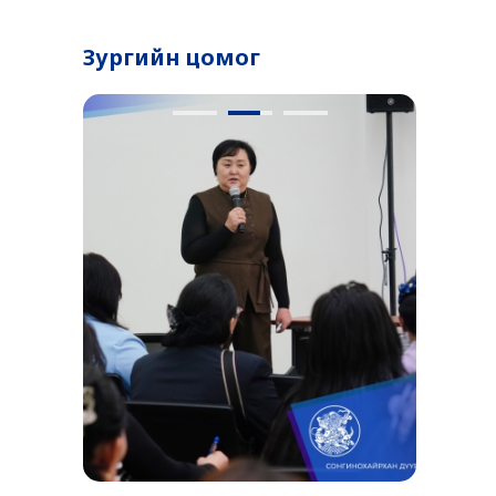
Зургийн цомог