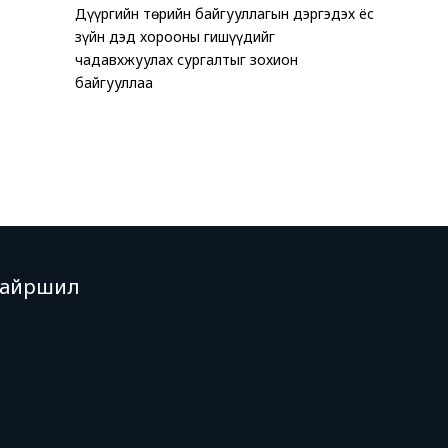
Дүүргийн төрийн байгууллагын дэргэдэх ёс
ТАВАН Х
Хөгжлийн 
зүйн дэд хорооны гишүүдийг
ЗОГСООЛ
эхчүүдэд 
чадавхжуулах сургалтыг зохион
хэмжээ зо
байгууллаа
Байршил