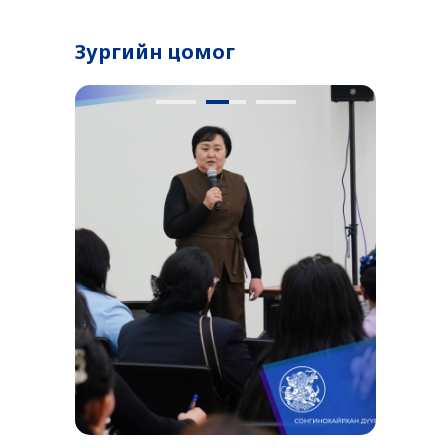
Зургийн цомог