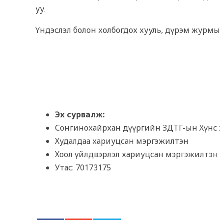
уу.
Үндэслэл болон холбогдох хууль, дүрэм журм
Эх сурвалж:
Сонгинохайрхан дүүргийн ЗДТГ-ын Хүнс 
Худалдаа хариуцсан мэргэжилтэн
Хоол үйлдвэрлэл хариуцсан мэргэжилтэн
Утас: 70173175