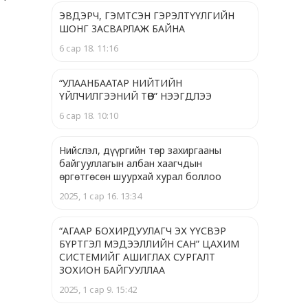
ЭВДЭРЧ, ГЭМТСЭН ГЭРЭЛТҮҮЛГИЙН
ШОНГ ЗАСВАРЛАЖ БАЙНА
6 сар 18. 11:16
“УЛААНБААТАР НИЙТИЙН
ҮЙЛЧИЛГЭЭНИЙ ТӨВ” НЭЭГДЛЭЭ
6 сар 18. 10:10
Нийслэл, дүүргийн төр захиргааны
байгууллагын албан хаагчдын
өргөтгөсөн шуурхай хурал боллоо
2025, 1 сар 16. 13:34
“АГААР БОХИРДУУЛАГЧ ЭХ ҮҮСВЭР
БҮРТГЭЛ МЭДЭЭЛЛИЙН САН” ЦАХИМ
СИСТЕМИЙГ АШИГЛАХ СУРГАЛТ
ЗОХИОН БАЙГУУЛЛАА
2025, 1 сар 9. 15:42