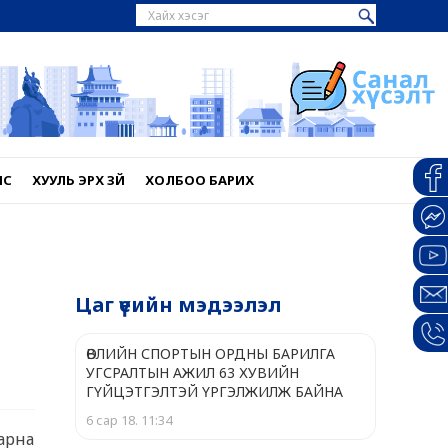
НС
ХУУЛЬ ЭРХ ЗҮЙ
ХОЛБОО БАРИХ
Цаг үеийн мэдээлэл
ӨВЛИЙН СПОРТЫН ОРДНЫ БАРИЛГА
УГСРАЛТЫН АЖИЛ 63 ХУВИЙН
ГҮЙЦЭТГЭЛТЭЙ ҮРГЭЛЖИЛЖ БАЙНА
6 сар 18. 11:34
арна