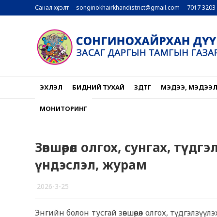
Санал хүсэлт
songinokhairkhandistrict@gmail.com
7017 3203
ЭХЛЭЛ
БИДНИЙ ТУХАЙ
ЗДТГ
МЭДЭЭ, МЭДЭЭ
МОНИТОРИНГ
Зөвшөөрөл олгох, сунгах, түд
үндэслэл, журам
2026-3-25
1
Энгийн болон тусгай зөвшөөрөл олгох, түдгэлзү