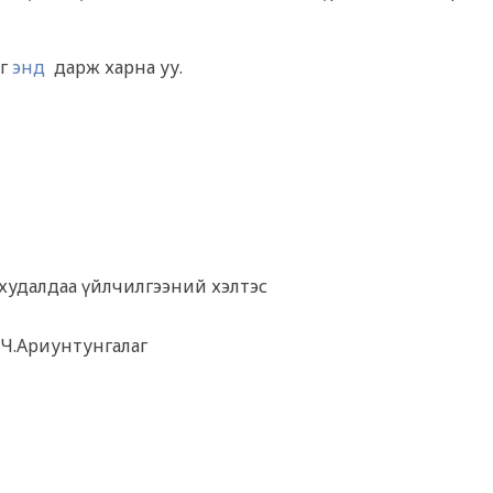
ыг
энд
дарж харна уу.
худалдаа үйлчилгээний хэлтэс
 Ч.Ариунтунгалаг