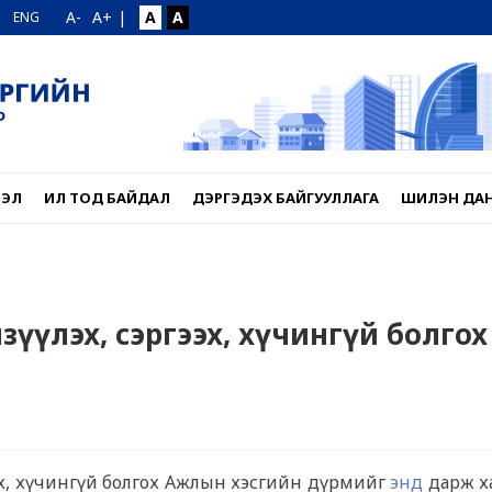
A-
A+
|
A
A
ENG
ЛЭЛ
ИЛ ТОД БАЙДАЛ
ДЭРГЭДЭХ БАЙГУУЛЛАГА
ШИЛЭН ДА
гэлзүүлэх, сэргээх, хүчингүй болгох
үлэх, хүчингүй болгох Ажлын хэсгийн дүрмийг
энд
дарж х