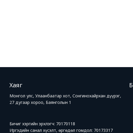
Хаяг
Монгол улс, Улаанбаатар хот, Сонгинохайрхан дүүрэг,
27 дугаар хороо, Баянголын 1
Бичиг хэргийн эрхлэгч: 70170118
Иргэдийн санал хүсэлт, өргөдөл гомдол: 70173317