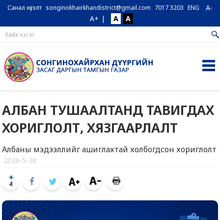
A-
Санал хүсэлт
songinokhairkhandistrict@gmail.com
7017 3203
ENG
A+
|
A
A
АЛБАН ТУШААЛТАНД ТАВИГДАХ
ХОРИГЛОЛТ, ХЯЗГААРЛАЛТ
Албаны мэдээллийг ашиглахтай холбогдсон хориглолт
2026-5-28
4