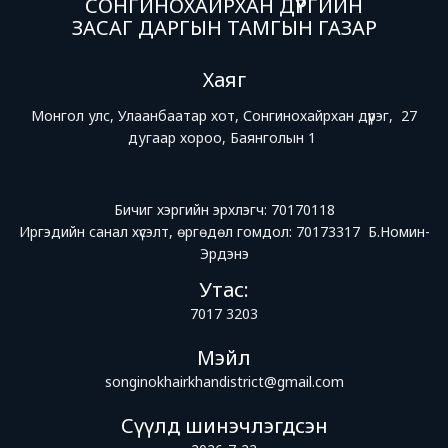
СОНГИНОХАЙРХАН ДҮҮРГИЙН
ЗАСАГ ДАРГЫН ТАМГЫН ГАЗАР
Хаяг
Монгол улс, Улаанбаатар хот, Сонгинохайрхан дүүрэг, 27
дугаар хороо, Баянголын 1
Бичиг хэргийн эрхлэгч: 70170118
Иргэдийн санал хүсэлт, өргөдөл гомдол: 70173317 Б.Номин-
Эрдэнэ
Утас:
7017 3203
Мэйл
songinokhairkhandistrict@gmail.com
Сүүлд шинэчлэгдсэн