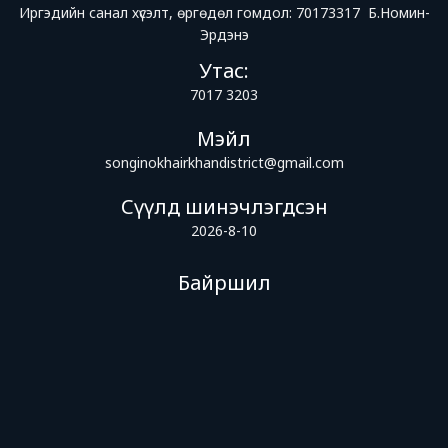
Иргэдийн санал хүсэлт, өргөдөл гомдол: 70173317 Б.Номин-
Эрдэнэ
Утас:
7017 3203
Мэйл
songinokhairkhandistrict@gmail.com
Сүүлд шинэчлэгдсэн
2026-8-10
Байршил