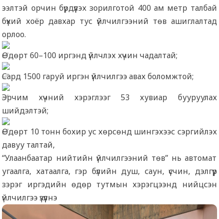
ээлтэй орчин бүрдүүлэх зорилготой 400 ам метр талбай
бүхий хоёр давхар тус үйлчилгээний төв ашиглалтад
орлоо.
Өдөрт 60–100 иргэнд үйлчлэх хүчин чадалтай;
Сард 1500 гаруй иргэн үйлчилгээ авах боломжтой;
Эрчим хүчний хэрэглээг 53 хувиар бууруулах
шийдэлтэй;
Өдөрт 10 тонн бохир ус хөрсөнд шингэхээс сэргийлэх
давуу талтай,
“Улаанбаатар нийтийн үйлчилгээний төв” нь автомат
угаалга, хатаалга, гэр бүлийн душ, саун, үсчин, дэлгүүр
зэрэг иргэдийн өдөр тутмын хэрэгцээнд нийцсэн
үйлчилгээ үзүүлнэ