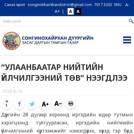
A-
Санал хүсэлт
songinokhairkhandistrict@gmail.com
7017 3203
ENG
A+
|
A
A
“УЛААНБААТАР НИЙТИЙН
ҮЙЛЧИЛГЭЭНИЙ ТӨВ” НЭЭГДЛЭЭ
2026-6-18
1
Дүүргийн 28 дугаар хороонд иргэдийн өдөр тутмын
хэрэгцээнд тулгуурласан, иргэдийн нийгмийн
үйлчилгээний хүртээмжийг нэмэгдүүлэх, хүүхэд гэр бүлд