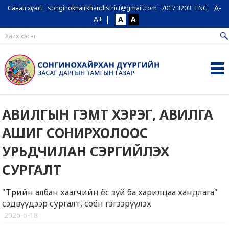
A-
Санал хүсэлт
songinokhairkhandistrict@gmail.com
7017 3203
ENG
A+
|
A
A
АВИЛГЫН ГЭМТ ХЭРЭГ, АВИЛГА
АШИГ СОНИРХОЛООС
УРЬДЧИЛАН СЭРГИЙЛЭХ
СУРГАЛТ
"Төрийн албан хаагчийн ёс зүй ба харилцаа хандлага"
сэдвүүдээр сургалт, соён гэгээрүүлэх
2026-6-18