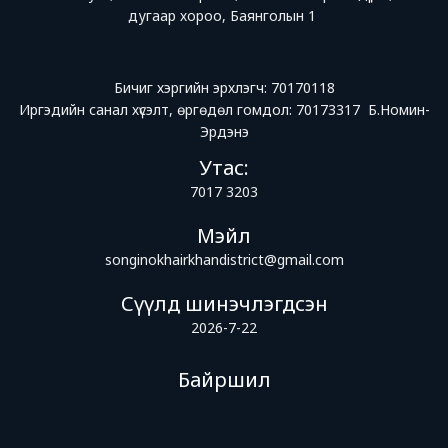
дугаар хороо, Баянголын 1
Бичиг хэргийн эрхлэгч: 70170118
Иргэдийн санал хүсэлт, өргөдөл гомдол: 70173317 Б.Номин-
Эрдэнэ
Утас:
7017 3203
Мэйл
songinokhairkhandistrict@gmail.com
Сүүлд шинэчлэгдсэн
2026-7-22
Байршил