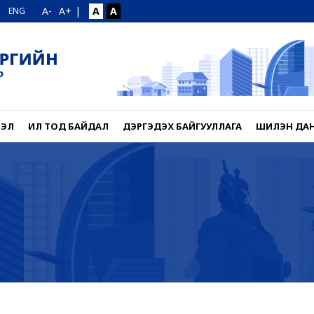
A-
A+
|
A
A
ENG
ЛЭЛ
ИЛ ТОД БАЙДАЛ
ДЭРГЭДЭХ БАЙГУУЛЛАГА
ШИЛЭН ДА