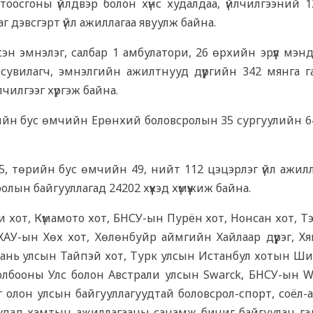
тоосгоны үйлдвэр болон хүнс худалдаа, үйлчилгээний 1
аг дэвсгэрт үйл ажиллагаа явуулж байна.
сэн эмнэлэг, салбар 1 амбулатори, 26 өрхийн эрүүл мэ
 сувилагч, эмнэлгийн ажилтнууд дүүргийн 342 мянга г
чилгээг хүргэж байна.
йн бус өмчийн Ерөнхий боловсролын 35 сургуулийн 6
 төрийн бус өмчийн 49, нийт 112 цэцэрлэг үйл ажилл
ын байгууллагад 24202 хүүхэд хүмүүжиж байна.
и хот, Күмамото хот, БНСУ-ын Пурён хот, Нонсан хот, Т
 БНХАУ-ын Хөх хот, Хөлөнбуйр аймгийн Хайлаар дүүрэг, Х
вань улсын Тайпэй хот, Турк улсын Истанбул хотын Ш
 Холбооны Улс болон Австрали улсын Swarck, БНСУ-ын W
г олон улсын байгууллагуудтай боловсрол-спорт, соёл-
руудад хамтын ажиллагааны санамж бичиг байгуулан га