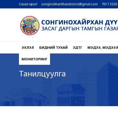
Санал хүсэлт
songinokhairkhandistrict@gmail.com
7017 3203
ЭХЛЭЛ
БИДНИЙ ТУХАЙ
ЗДТГ
МЭДЭЭ, МЭДЭЭ
МОНИТОРИНГ
Танилцуулга