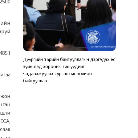
2500
ндийн
аруй
4851
Дүүргийн төрийн байгууллагын дэргэдэх ёс
ТАВАН Х
Хөгжлийн 
зүйн дэд хорооны гишүүдийг
ЗОГСООЛ
эхчүүдэд 
чадавхжуулах сургалтыг зохион
хэмжээ зо
агаа
байгууллаа
эжон
янган
ишли
ECA,
аялал
даад