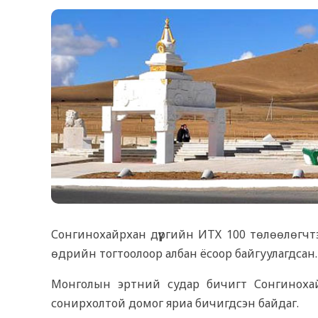
4
Сонгинохайрхан дүүргийн ИТХ 100 төлөөлөгчт
өдрийн тогтоолоор албан ёсоор байгуулагдсан
Монголын эртний судар бичигт Сонгинохай
сонирхолтой домог яриа бичигдсэн байдаг.