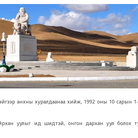
эйгээр анхны хуралдаанаа хийж, 1992 оны 10 сарын 1
.
рхан уулыг ид шидтэй, онгон дархан уул болох т