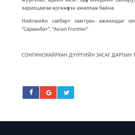
харилцаагаа өргөжүүлэн ажиллаж байна.
Нийгмийн салбарт хамтран ажилладаг олон
“Сараанбат”, “Asian Frontier”
СОНГИНОХАЙРХАН ДҮҮРГИЙН ЗАСАГ ДАРГЫН 