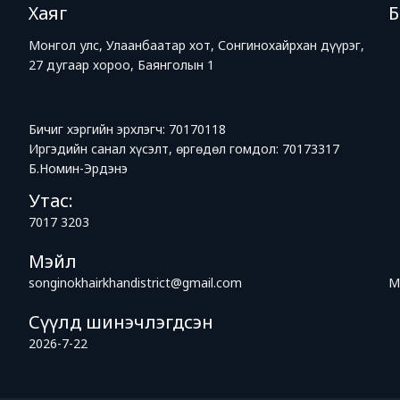
Хаяг
Монгол улс, Улаанбаатар хот, Сонгинохайрхан дүүрэг,
27 дугаар хороо, Баянголын 1
Бичиг хэргийн эрхлэгч: 70170118
Иргэдийн санал хүсэлт, өргөдөл гомдол: 70173317
Б.Номин-Эрдэнэ
Утас:
7017 3203
Мэйл
songinokhairkhandistrict@gmail.com
М
Сүүлд шинэчлэгдсэн
2026-7-22