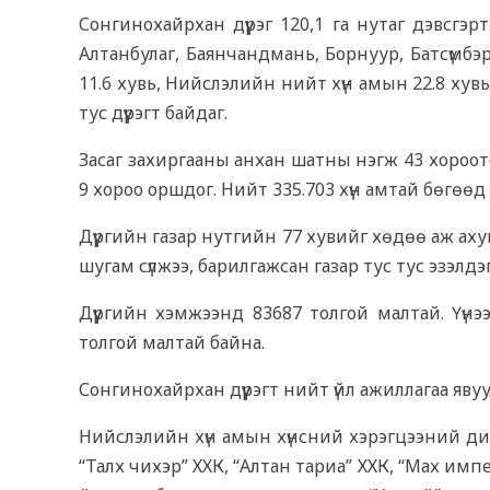
Сонгинохайрхан дүүрэг 120,1 га нутаг дэвсгэр
Алтанбулаг, Баянчандмань, Борнуур, Батсүмб
11.6 хувь, Нийслэлийн нийт хүн амын 22.8 хувь
тус дүүрэгт байдаг.
Засаг захиргааны анхан шатны нэгж 43 хороот
9 хороо оршдог. Нийт 335.703 хүн амтай бөгөөд
Дүүргийн газар нутгийн 77 хувийг хөдөө аж ахуй
шугам сүлжээ, барилгажсан газар тус тус эзэлдэг
Дүүргийн хэмжээнд 83687 толгой малтай. Үүнээ
толгой малтай байна.
Сонгинохайрхан дүүрэгт нийт үйл ажиллагаа яву
Нийслэлийн хүн амын хүнсний хэрэгцээний дий
“Талх чихэр” ХХК, “Алтан тариа” ХХК, “Мах импек