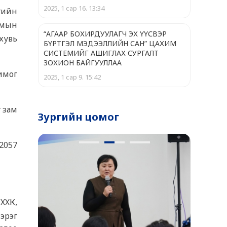
2025, 1 сар 16. 13:34
мгийн
амын
“АГААР БОХИРДУУЛАГЧ ЭХ ҮҮСВЭР
 хувь
БҮРТГЭЛ МЭДЭЭЛЛИЙН САН” ЦАХИМ
СИСТЕМИЙГ АШИГЛАХ СУРГАЛТ
ЗОХИОН БАЙГУУЛЛАА
имог
2025, 1 сар 9. 15:42
г зам
Зургийн цомог
22057
ХХК,
зэрэг