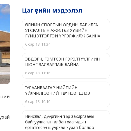
Цаг үеийн мэдээлэл
ӨВЛИЙН СПОРТЫН ОРДНЫ БАРИЛГА
УГСРАЛТЫН АЖИЛ 63 ХУВИЙН
ГҮЙЦЭТГЭЛТЭЙ ҮРГЭЛЖИЛЖ БАЙНА
6 сар 18. 11:34
ЭВДЭРЧ, ГЭМТСЭН ГЭРЭЛТҮҮЛГИЙН
ШОНГ ЗАСВАРЛАЖ БАЙНА
6 сар 18. 11:16
“УЛААНБААТАР НИЙТИЙН
ҮЙЛЧИЛГЭЭНИЙ ТӨВ” НЭЭГДЛЭЭ
-ний
6 сар 18. 10:10
Нийслэл, дүүргийн төр захиргааны
ухай
байгууллагын албан хаагчдын
өргөтгөсөн шуурхай хурал боллоо