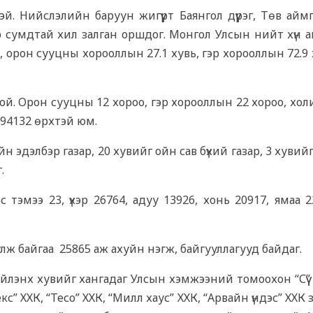
тэй. Нийслэлийн баруун жигүүрт Баянгол дүүрэг, Төв ай
эр сумдтай хил залган оршдог. Монгол Улсын нийт хүн 
, орон сууцны хорооллын 27.1 хувь, гэр хорооллын 72.9
ой. Орон сууцны 12 хороо, гэр хорооллын 22 хороо, хол
 94132 өрхтэй юм.
н эдэлбэр газар, 20 хувийг ойн сав бүхий газар, 3 хувий
.
с тэмээ 23, үхэр 26764, адуу 13926, хонь 20917, ямаа 
улж байгаа 25865 аж ахуйн нэгж, байгууллагууд байдаг.
лэнх хувийг хангадаг Улсын хэмжээний томоохон “Сүү” 
с” ХХК, “Тесо” ХХК, “Милл хаус” ХХК, “Арвайн үндэс” ХХК 