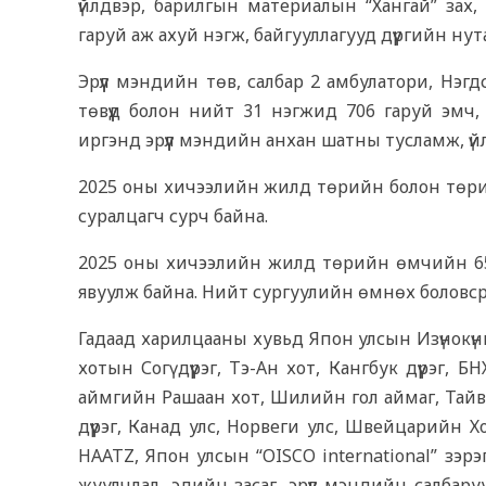
үйлдвэр, барилгын материалын “Хангай” зах, 
гаруй аж ахуй нэгж, байгууллагууд дүүргийн нут
Эрүүл мэндийн төв, салбар 2 амбулатори, Нэгд
төвүүд болон нийт 31 нэгжид 706 гаруй эмч,
иргэнд эрүүл мэндийн анхан шатны тусламж, үйл
2025 оны хичээлийн жилд төрийн болон төри
суралцагч сурч байна.
2025 оны хичээлийн жилд төрийн өмчийн 65,
явуулж байна. Нийт сургуулийн өмнөх боловсрол
Гадаад харилцааны хувьд Япон улсын Изүнокүн
хотын Согү дүүрэг, Тэ-Ан хот, Кангбук дүүрэг,
аймгийн Рашаан хот, Шилийн гол аймаг, Тай
дүүрэг, Канад улс, Норвеги улс, Швейцарийн
HAATZ, Япон улсын “OISCO international” зэрэ
жуулчлал, эдийн засаг, эрүүл мэндийн салба