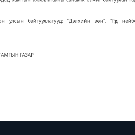
 улсын байгууллагууд: “Дэлхийн зөн”, “Гүүд нейбо
ТАМГЫН ГАЗАР