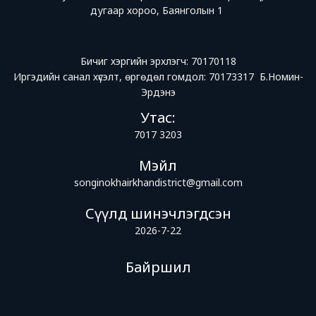
дугаар хороо, Баянголын 1
Бичиг хэргийн эрхлэгч: 70170118
Иргэдийн санал хүсэлт, өргөдөл гомдол: 70173317 Б.Номин-
Эрдэнэ
Утас:
7017 3203
Мэйл
songinokhairkhandistrict@gmail.com
Сүүлд шинэчлэгдсэн
2026-7-22
Байршил