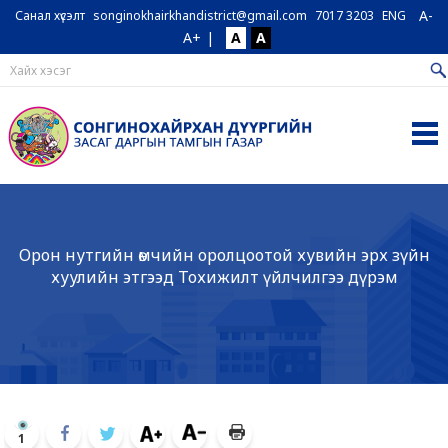
A-
Санал хүсэлт
songinokhairkhandistrict@gmail.com
7017 3203
ENG
A+
|
A
A
Орон нутгийн өмчийн оролцоотой хувийн эрх зүйн
хуулийн этгээд Тохижилт үйлчилгээ дүрэм
1