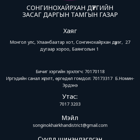
СОНГИНОХАЙРХАН ДҮҮРГИЙН
ЗАСАГ ДАРГЫН ТАМГЫН ГАЗАР
Хаяг
Монгол улс, Улаанбаатар хот, Сонгинохайрхан дүүрэг, 27
дугаар хороо, Баянголын 1
Бичиг хэргийн эрхлэгч: 70170118
Иргэдийн санал хүсэлт, өргөдөл гомдол: 70173317 Б.Номин-
Эрдэнэ
Утас:
7017 3203
Мэйл
songinokhairkhandistrict@gmail.com
Сүүлд шинэчлэгдсэн