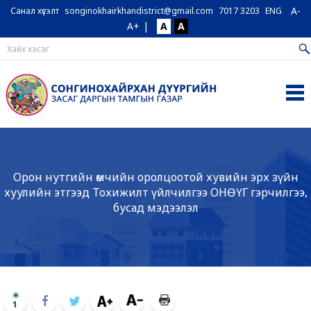
A-
Санал хүсэлт
songinokhairkhandistrict@gmail.com
7017 3203
ENG
A+
|
A
A
Орон нутгийн өмчийн оролцоотой хувийн эрх зүйн
хуулийн этгээд Тохижилт үйлчилгээ ОНӨҮГ гэрчилгээ,
бусад мэдээлэл
1