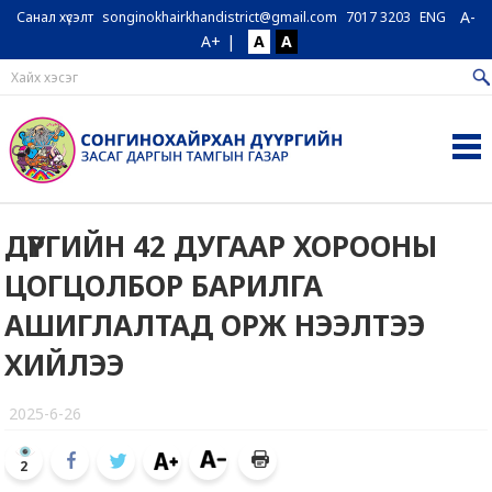
A-
Санал хүсэлт
songinokhairkhandistrict@gmail.com
7017 3203
ENG
A+
|
A
A
ДҮҮРГИЙН 42 ДУГААР ХОРООНЫ
ЦОГЦОЛБОР БАРИЛГА
АШИГЛАЛТАД ОРЖ НЭЭЛТЭЭ
ХИЙЛЭЭ
2025-6-26
2