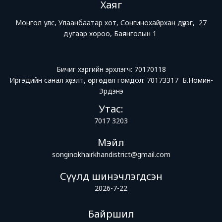
Хаяг
Монгол улс, Улаанбаатар хот, Сонгинохайрхан дүүрэг, 27
дугаар хороо, Баянголын 1
Бичиг хэргийн эрхлэгч: 70170118
Иргэдийн санал хүсэлт, өргөдөл гомдол: 70173317 Б.Номин-
Эрдэнэ
Утас:
7017 3203
Мэйл
songinokhairkhandistrict@gmail.com
Сүүлд шинэчлэгдсэн
2026-7-22
Байршил