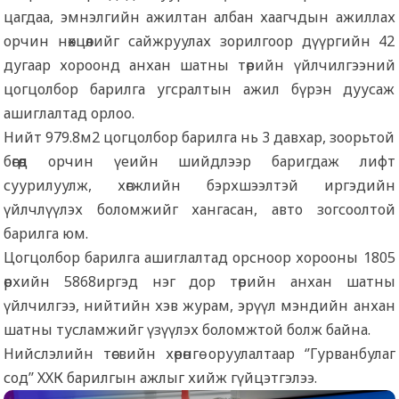
цагдаа, эмнэлгийн ажилтан албан хаагчдын ажиллах
орчин нөхцөлийг сайжруулах зорилгоор дүүргийн 42
дугаар хороонд анхан шатны төрийн үйлчилгээний
цогцолбор барилга угсралтын ажил бүрэн дуусаж
ашиглалтад орлоо.
Нийт 979.8м2 цогцолбор барилга нь 3 давхар, зоорьтой
бөгөөд орчин үеийн шийдлээр баригдаж лифт
суурилуулж, хөгжлийн бэрхшээлтэй иргэдийн
үйлчлүүлэх боломжийг хангасан, авто зогсоолтой
барилга юм.
Цогцолбор барилга ашиглалтад орсноор хорооны 1805
өрхийн 5868иргэд нэг дор төрийн анхан шатны
үйлчилгээ, нийтийн хэв журам, эрүүл мэндийн анхан
шатны тусламжийг үзүүлэх боломжтой болж байна.
Нийслэлийн төсвийн хөрөнгө оруулалтаар ‘’Гурванбулаг
сод᠋’’ ХХК барилгын ажлыг хийж гүйцэтгэлээ.