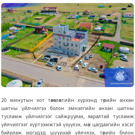
20 минутын хот төлөвлөлтийн хүрээнд төрийн анхан
шатны үйлчилгээ болон эмнэлгийн анхан шатны
тусламж үйлчилгээг сайжруулах, яаралтай тусламж
үйлчилгээг хүртээмжтэй үзүүлэх, мөн цагдаагийн хэсэг
байрлаж иргэдэд шуурхай үйлчлэх, төрийн болон