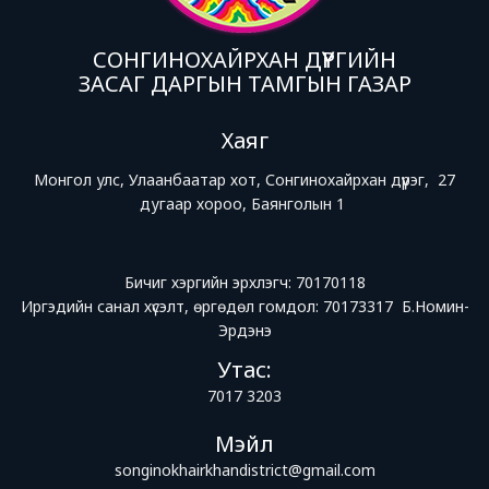
СОНГИНОХАЙРХАН ДҮҮРГИЙН
ЗАСАГ ДАРГЫН ТАМГЫН ГАЗАР
Хаяг
Монгол улс, Улаанбаатар хот, Сонгинохайрхан дүүрэг, 27
дугаар хороо, Баянголын 1
Бичиг хэргийн эрхлэгч: 70170118
Иргэдийн санал хүсэлт, өргөдөл гомдол: 70173317 Б.Номин-
Эрдэнэ
Утас:
7017 3203
Мэйл
songinokhairkhandistrict@gmail.com