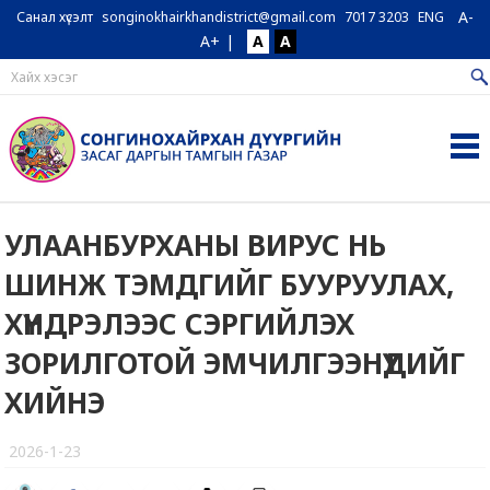
A-
Санал хүсэлт
songinokhairkhandistrict@gmail.com
7017 3203
ENG
A+
|
A
A
УЛААНБУРХАНЫ ВИРУС НЬ
ШИНЖ ТЭМДГИЙГ БУУРУУЛАХ,
ХҮНДРЭЛЭЭС СЭРГИЙЛЭХ
ЗОРИЛГОТОЙ ЭМЧИЛГЭЭНҮҮДИЙГ
ХИЙНЭ
2026-1-23