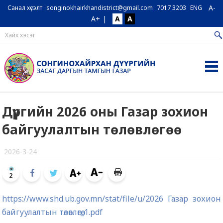
A-
Санал хүсэлт
songinokhairkhandistrict@gmail.com
7017 3203
ENG
A+
|
A
A
Дүүргийн 2026 оны Газар зохион
байгуулалтын төлөвлөгөө
2026-3-24
2
https://www.shd.ub.gov.mn/stat/file/u/2026 Газар зохион
байгуулалтын төлөвлөгөө_1.pdf