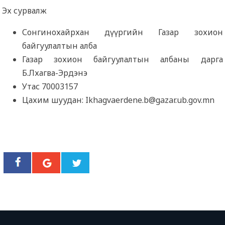
Эх сурвалж
Сонгинохайрхан дүүргийн Газар зохион
байгуулалтын алба
Газар зохион байгуулалтын албаны дарга
Б.Лхагва-Эрдэнэ
Утас 70003157
Цахим шуудан: Ikhagvaerdene.b@gazar.ub.gov.mn