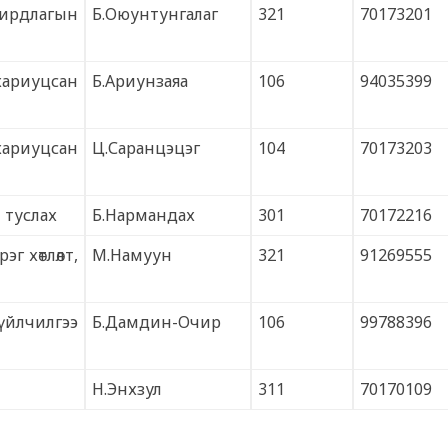
ирдлагын
Б.Оюунтунгалаг
321
70173201
ариуцсан
Б.Ариунзаяа
106
94035399
ариуцсан
Ц.Саранцэцэг
104
70173203
 туслах
Б.Нармандах
301
70172216
г хөтлөлт,
М.Намуун
321
91269555
үйлчилгээ
Б.Дамдин-Очир
106
99788396
Н.Энхзул
311
70170109