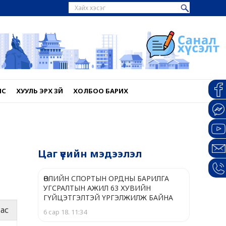
НС
ХУУЛЬ ЭРХ ЗҮЙ
ХОЛБОО БАРИХ
Цаг үеийн мэдээлэл
ӨВЛИЙН СПОРТЫН ОРДНЫ БАРИЛГА
УГСРАЛТЫН АЖИЛ 63 ХУВИЙН
ГҮЙЦЭТГЭЛТЭЙ ҮРГЭЛЖИЛЖ БАЙНА
ас
6 сар 18. 11:34