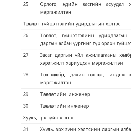
25
Орлого, эдийн засгийн асуудал х
мэргэжилтэн
Төлөвлөлт, гүйцэтгэлийн удирдлагын хэлтэс
26
Төлөвлөлт, гүйцэтгэлийн удирдлагын
даргын албан үүргийг түр орлон гүйцэ
27
Засаг даргын үйл ажиллагааны хөтөлбөр, 
хэрэгжилт хариуцсан мэргэжилтэн
28
Төсөл хөтөлбөр, дахин төлөвлөлт, индекс
мэргэжилтэн
29
Төлөвлөлтийн инженер
30
Төлөвлөлтийн инженер
Хууль, эрх зүйн хэлтэс
31
Хууль, эрх зүйн хэлтсийн даргын алб