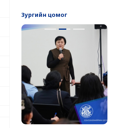
Зургийн цомог