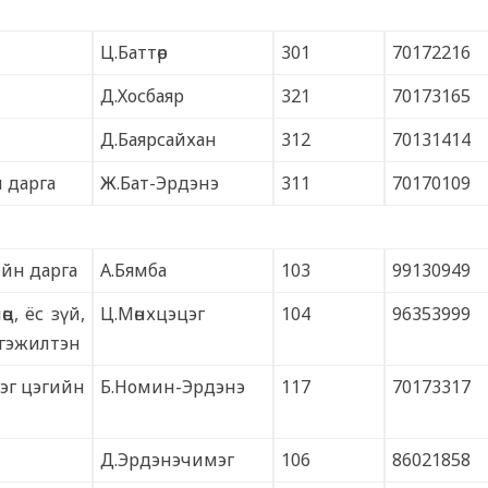
Ц.Баттөр
301
70172216
Д.Хосбаяр
321
70173165
Д.Баярсайхан
312
70131414
 дарга
Ж.Бат-Эрдэнэ
311
70170109
йн дарга
А.Бямба
103
99130949
ц, ёс зүй,
Ц.Мөнхцэцэг
104
96353999
ргэжилтэн
нэг цэгийн
Б.Номин-Эрдэнэ
117
70173317
Д.Эрдэнэчимэг
106
86021858