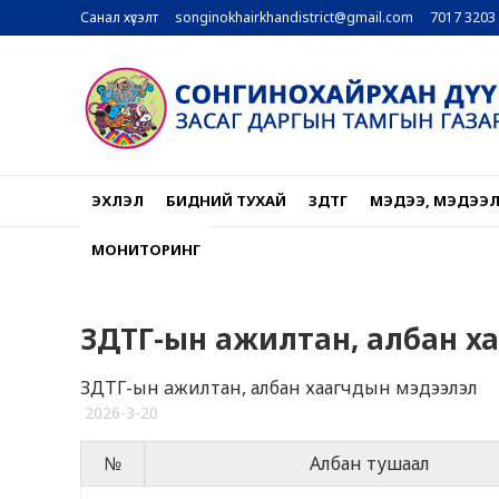
Санал хүсэлт
songinokhairkhandistrict@gmail.com
7017 3203
ЭХЛЭЛ
БИДНИЙ ТУХАЙ
ЗДТГ
МЭДЭЭ, МЭДЭЭ
МОНИТОРИНГ
ЗДТГ-ын aжилтан, албан х
ЗДТГ-ын aжилтан, албан хаагчдын мэдээлэл
2026-3-20
№
Албан тушаал
8