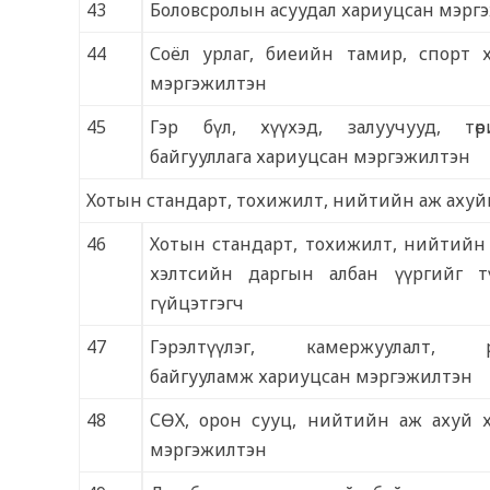
43
Боловсролын асуудал хариуцсан мэрг
44
Соёл урлаг, биеийн тамир, спорт 
мэргэжилтэн
45
Гэр бүл, хүүхэд, залуучууд, тө
байгууллага хариуцсан мэргэжилтэн
Хотын стандарт, тохижилт, нийтийн аж ахуй
46
Хотын стандарт, тохижилт, нийтийн
хэлтсийн даргын албан үүргийг т
гүйцэтгэгч
47
Гэрэлтүүлэг, камержуулалт, 
байгууламж хариуцсан мэргэжилтэн
48
СӨХ, орон сууц, нийтийн аж ахуй 
мэргэжилтэн