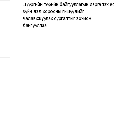
Дүүргийн төрийн байгууллагын дэргэдэх ёс
ТАВАН Х
Хөгжлийн 
зүйн дэд хорооны гишүүдийг
ЗОГСООЛ
эхчүүдэд 
чадавхжуулах сургалтыг зохион
хэмжээ зо
байгууллаа