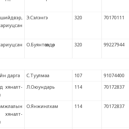
 шийдвэр,
Э.Сэлэнгэ
320
70170111
ариуцсан
ариуцсан
О.Буянтөгөлдөр
320
99227944
йн дарга
С.Туулмаа
107
91074400
д хяналт-
Л.Оюундарь
114
70172837
н
амжлалын
О.Янжинлхам
114
70172837
хяналт-
н