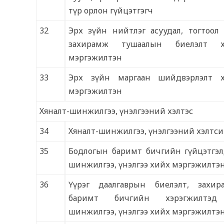
түр орлон гүйцэтгэгч
32
Эрх зүйн нийтлэг асуудал, тогтоол
захирамж тушаалын биелэлт х
мэргэжилтэн
33
Эрх зүйн маргаан шийдвэрлэлт х
мэргэжилтэн
Хяналт-шинжилгээ, үнэлгээний хэлтэс
34
Хяналт-шинжилгээ, үнэлгээний хэлтси
35
Бодлогын баримт бичгийн гүйцэтгэл
шинжилгээ, үнэлгээ хийх мэргэжилтэ
36
Үүрэг даалгаврын биелэлт, захир
баримт бичгийн хэрэгжилтэд 
шинжилгээ, үнэлгээ хийх мэргэжилтэ