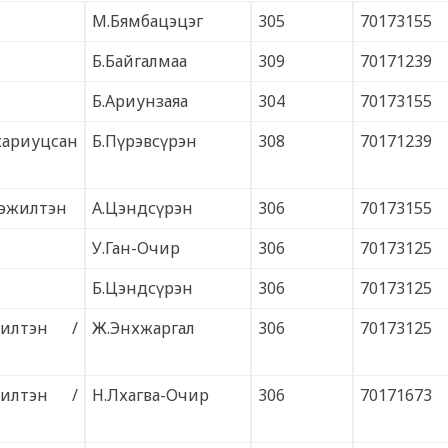
М.Бямбацэцэг
305
70173155
Б.Байгалмаа
309
70171239
Б.Ариунзаяа
304
70173155
хариуцсан
Б.Пүрэвсүрэн
308
70171239
гэжилтэн
А.Цэндсүрэн
306
70173155
У.Ган-Очир
306
70173125
Б.Цэндсүрэн
306
70173125
жилтэн /
Ж.Энхжаргал
306
70173125
жилтэн /
Н.Лхагва-Очир
306
70171673