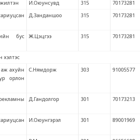
эжилтэн
И.Оюунсувд
315
70173281
хариуцсан
Д.Занданшоо
315
70173281
рийн бус
Ж.Цэцгээ
315
70173281
н хэлтэс
 аж ахуйн
С.Нямдорж
303
91005577
үр орлон
рекламны
Д.Гандолгор
301
70173213
хариуцсан
И.Оюунгэрэл
301
89001969