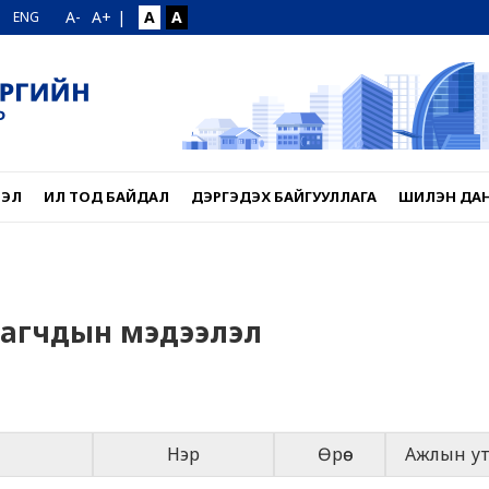
A-
A+
|
A
A
ENG
ЛЭЛ
ИЛ ТОД БАЙДАЛ
ДЭРГЭДЭХ БАЙГУУЛЛАГА
ШИЛЭН ДА
аагчдын мэдээлэл
Нэр
Өрөө
Ажлын ут