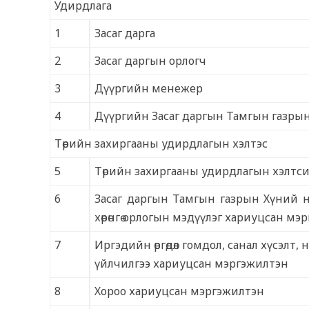
Удирдлага
1
Засаг дарга
2
Засаг даргын орлогч
3
Дүүргийн менежер
4
Дүүргийн Засаг даргын Тамгын газрын
Төрийн захиргааны удирдлагын хэлтэс
5
Төрийн захиргааны удирдлагын хэлтси
6
Засаг даргын Тамгын газрын Хүний нөө
хөрөнгө орлогын мэдүүлэг хариуцсан мэ
7
Иргэдийн өргөдөл гомдол, санал хүсэлт, 
үйлчилгээ хариуцсан мэргэжилтэн
8
Хороо хариуцсан мэргэжилтэн