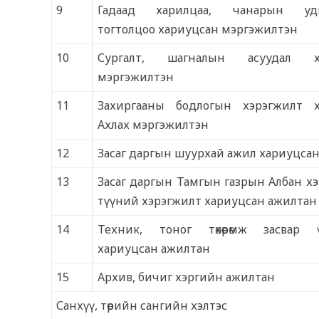
9
Гадаад харилцаа, чанарын уд
тогтолцоо хариуцсан мэргэжилтэн
10
Сургалт, шагналын асуудал х
мэргэжилтэн
11
Захиргааны бодлогын хэрэгжилт х
Ахлах мэргэжилтэн
12
Засаг даргын шуурхай ажил хариуцсан
13
Засаг даргын Тамгын газрын Албан хэрэ
түүний хэрэгжилт хариуцсан ажилтан
14
Техник, тоног төхөөрөмж засвар 
хариуцсан ажилтан
15
Архив, бичиг хэргийн ажилтан
Санхүү, төрийн сангийн хэлтэс