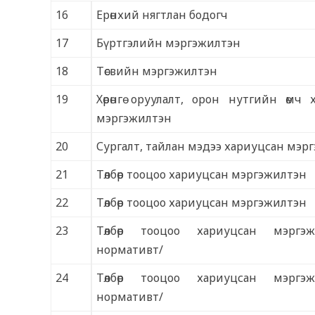
16
Ерөнхий нягтлан бодогч
17
Бүртгэлийн мэргэжилтэн
18
Төсвийн мэргэжилтэн
19
Хөрөнгө оруулалт, орон нутгийн өмч 
мэргэжилтэн
20
Сургалт, тайлан мэдээ хариуцсан мэр
21
Төлбөр тооцоо хариуцсан мэргэжилтэн
22
Төлбөр тооцоо хариуцсан мэргэжилтэн
23
Төлбөр тооцоо хариуцсан мэргэ
нормативт/
24
Төлбөр тооцоо хариуцсан мэргэ
нормативт/