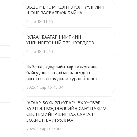
ЭВДЭРЧ, ГЭМТСЭН ГЭРЭЛТҮҮЛГИЙН
ШОНГ ЗАСВАРЛАЖ БАЙНА
6 сар 18. 11:16
“УЛААНБААТАР НИЙТИЙН
ҮЙЛЧИЛГЭЭНИЙ ТӨВ” НЭЭГДЛЭЭ
6 сар 18. 10:10
Нийслэл, дүүргийн төр захиргааны
байгууллагын албан хаагчдын
өргөтгөсөн шуурхай хурал боллоо
2025, 1 сар 16. 13:34
“АГААР БОХИРДУУЛАГЧ ЭХ ҮҮСВЭР
БҮРТГЭЛ МЭДЭЭЛЛИЙН САН” ЦАХИМ
СИСТЕМИЙГ АШИГЛАХ СУРГАЛТ
ЗОХИОН БАЙГУУЛЛАА
2025, 1 сар 9. 15:42