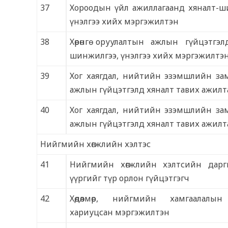
37
Хороодын үйл ажиллагаанд хяналт-ш
үнэлгээ хийх мэргэжилтэн
38
Хөрөнгө оруулалтын ажлын гүйцэтгэл
шинжилгээ, үнэлгээ хийх мэргэжилтэ
39
Хог хаягдал, нийтийн эзэмшлийн за
ажлын гүйцэтгэлд хяналт тавих ажилт
40
Хог хаягдал, нийтийн эзэмшлийн за
ажлын гүйцэтгэлд хяналт тавих ажилт
Нийгмийн хөгжлийн хэлтэс
41
Нийгмийн хөгжлийн хэлтсийн дарг
үүргийг түр орлон гүйцэтгэгч
42
Хөдөлмөр, нийгмийн хамгаалалын
хариуцсан мэргэжилтэн