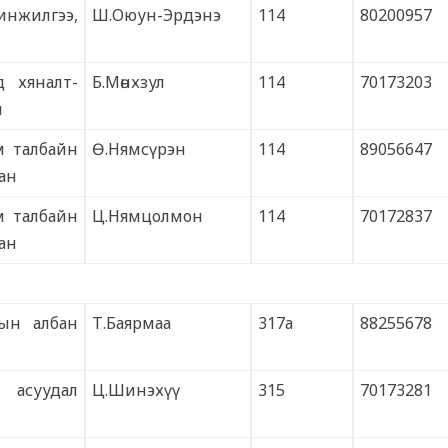
инжилгээ,
Ш.Оюун-Эрдэнэ
114
80200957
д хяналт-
Б.Мөнхзул
114
70173203
н
м талбайн
Ө.Нямсүрэн
114
89056647
ан
м талбайн
Ц.Нямцолмон
114
70172837
ан
ын албан
Т.Баярмаа
317а
88255678
 асуудал
Ц.Шинэхүү
315
70173281