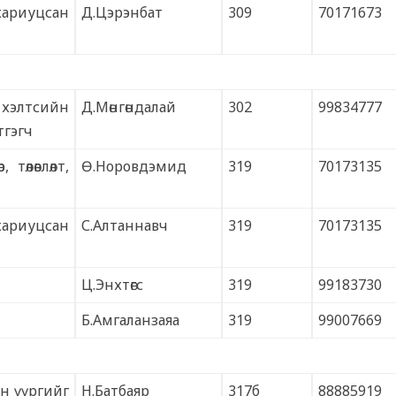
ариуцсан
Д.Цэрэнбат
309
70171673
 хэлтсийн
Д.Мөнгөндалай
302
99834777
тгэгч
төлөвлөлт,
Ө.Норовдэмид
319
70173135
 хариуцсан
С.Алтаннавч
319
70173135
Ц.Энхтөгс
319
99183730
Б.Амгаланзаяа
319
99007669
ан үүргийг
Н.Батбаяр
317б
88885919