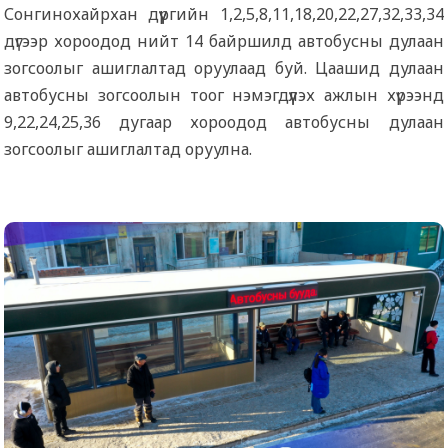
Сонгинохайрхан дүүргийн 1,2,5,8,11,18,20,22,27,32,33,34
дүгээр хороодод нийт 14 байршилд автобусны дулаан
зогсоолыг ашиглалтад оруулаад буй. Цаашид дулаан
автобусны зогсоолын тоог нэмэгдүүлэх ажлын хүрээнд
9,22,24,25,36 дугаар хороодод автобусны дулаан
зогсоолыг ашиглалтад оруулна.