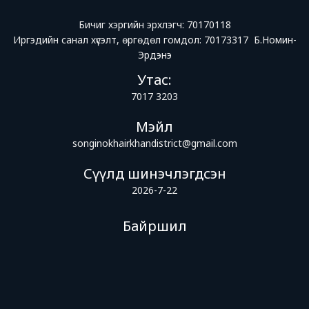
Бичиг хэргийн эрхлэгч: 70170118
Иргэдийн санал хүсэлт, өргөдөл гомдол: 70173317 Б.Номин-
Эрдэнэ
Утас:
7017 3203
Мэйл
songinokhairkhandistrict@gmail.com
Сүүлд шинэчлэгдсэн
2026-7-22
Байршил