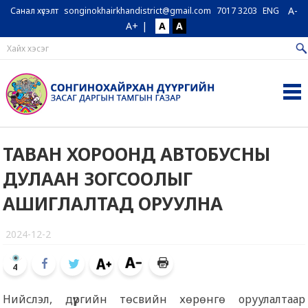
A-
Санал хүсэлт
songinokhairkhandistrict@gmail.com
7017 3203
ENG
A+
|
A
A
ТАВАН ХОРООНД АВТОБУСНЫ
ДУЛААН ЗОГСООЛЫГ
АШИГЛАЛТАД ОРУУЛНА
2024-12-2
4
Нийслэл, дүүргийн төсвийн хөрөнгө оруулалтаар