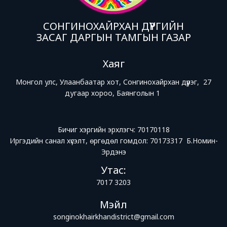
СОНГИНОХАЙРХАН ДҮҮРГИЙН
ЗАСАГ ДАРГЫН ТАМГЫН ГАЗАР
Хаяг
Монгол улс, Улаанбаатар хот, Сонгинохайрхан дүүрэг, 27
дугаар хороо, Баянголын 1
Бичиг хэргийн эрхлэгч: 70170118
Иргэдийн санал хүсэлт, өргөдөл гомдол: 70173317 Б.Номин-
Эрдэнэ
Утас:
7017 3203
Мэйл
songinokhairkhandistrict@gmail.com