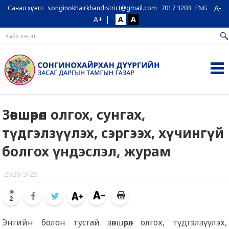
A-
Санал хүсэлт
songinokhairkhandistrict@gmail.com
7017 3203
ENG
A+
|
A
A
Зөвшөөрөл олгох, сунгах,
түдгэлзүүлэх, сэргээх, хүчингүй
болгох үндэслэл, журам
2026-3-25
2
Энгийн болон тусгай зөвшөөрөл олгох, түдгэлзүүлэх,