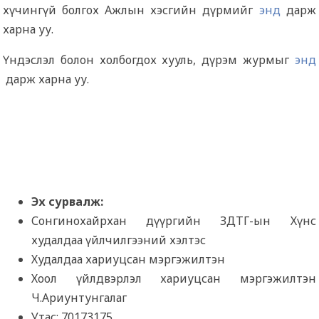
хүчингүй болгох Ажлын хэсгийн дүрмийг
энд
дарж
харна уу.
Үндэслэл болон холбогдох хууль, дүрэм журмыг
энд
дарж харна уу.
Эх сурвалж:
Сонгинохайрхан дүүргийн ЗДТГ-ын Хүнс
худалдаа үйлчилгээний хэлтэс
Худалдаа хариуцсан мэргэжилтэн
Хоол үйлдвэрлэл хариуцсан мэргэжилтэн
Ч.Ариунтунгалаг
Утас: 70173175