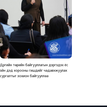
Дүүргийн төрийн байгууллагын дэргэдэх ёс
ТАВАН ХОРООНД АВ
Хөгжлийн бэрхшээлтэй 
зүйн дэд хорооны гишүүдийг чадавхжуулах
ЗОГСООЛЫГ АШИГЛ
зориулсан өртөөчилс
сургалтыг зохион байгууллаа
байгуулагдлаа