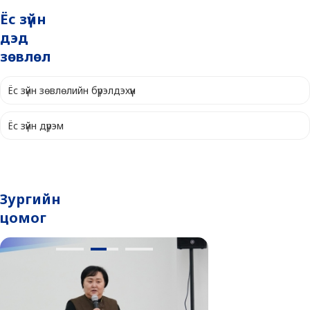
Ёс зүйн
дэд
зөвлөл
Ёс зүйн зөвлөлийн бүрэлдэхүүн
Ёс зүйн дүрэм
Зургийн
цомог