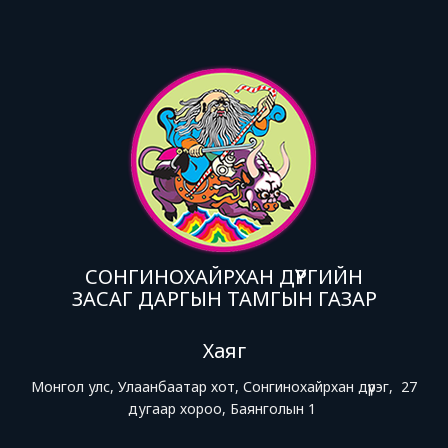
СОНГИНОХАЙРХАН ДҮҮРГИЙН
ЗАСАГ ДАРГЫН ТАМГЫН ГАЗАР
Хаяг
Монгол улс, Улаанбаатар хот, Сонгинохайрхан дүүрэг, 27
дугаар хороо, Баянголын 1