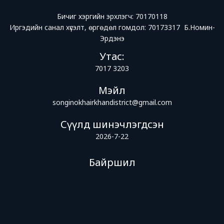
Бичиг хэргийн эрхлэгч: 70170118
Иргэдийн санал хүсэлт, өргөдөл гомдол: 70173317 Б.Номин-
Эрдэнэ
Утас:
7017 3203
Мэйл
songinokhairkhandistrict@gmail.com
Сүүлд шинэчлэгдсэн
2026-7-22
Байршил