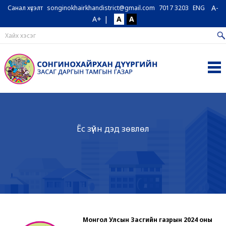
A-
Санал хүсэлт
songinokhairkhandistrict@gmail.com
7017 3203
ENG
A+
|
A
A
Ёс зүйн дэд зөвлөл
Монгол Улсын Засгийн газрын 2024 оны