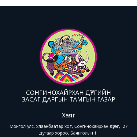
СОНГИНОХАЙРХАН ДҮҮРГИЙН
ЗАСАГ ДАРГЫН ТАМГЫН ГАЗАР
Хаяг
Монгол улс, Улаанбаатар хот, Сонгинохайрхан дүүрэг, 27
дугаар хороо, Баянголын 1