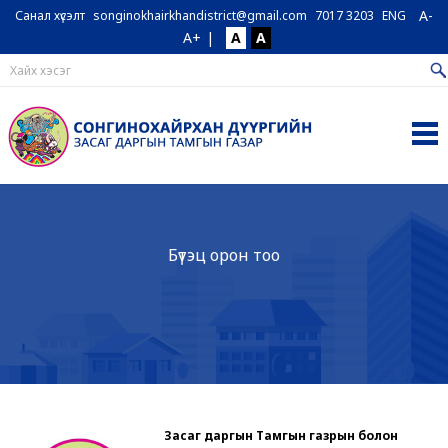
A-
Санал хүсэлт
songinokhairkhandistrict@gmail.com
7017 3203
ENG
A+
|
A
A
Бүтэц орон тоо
Засаг даргын Тамгын газрын болон