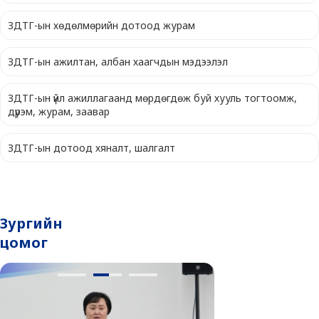
ЗДТГ-ын хөдөлмөрийн дотоод журам
ЗДТГ-ын aжилтан, албан хаагчдын мэдээлэл
ЗДТГ-ын үйл ажиллагаанд мөрдөгдөж буй хууль тогтоомж,
дүрэм, журам, заавар
ЗДТГ-ын дотоод хяналт, шалгалт
Зургийн
цомог