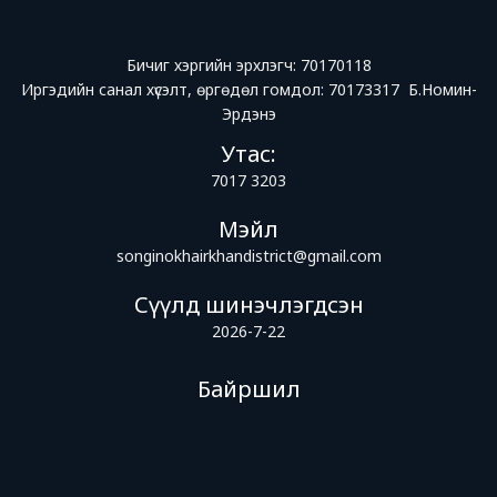
Бичиг хэргийн эрхлэгч: 70170118
Иргэдийн санал хүсэлт, өргөдөл гомдол: 70173317 Б.Номин-
Эрдэнэ
Утас:
7017 3203
Мэйл
songinokhairkhandistrict@gmail.com
Сүүлд шинэчлэгдсэн
2026-7-22
Байршил