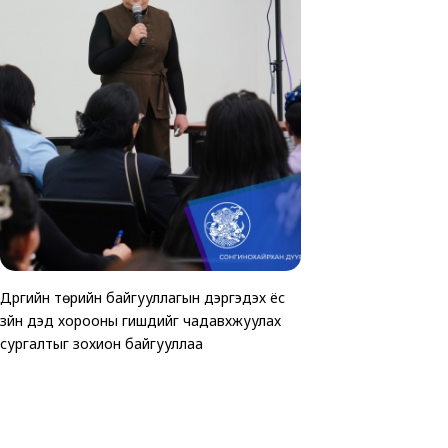
Дүүргийн төрийн байгууллагын дэргэдэх ёс
ТАВАН ХОРООНД АВ
Хөгжлийн бэрхшээлтэй 
зүйн дэд хорооны гишүүдийг чадавхжуулах
ЗОГСООЛЫГ АШИГЛ
зориулсан өртөөчилс
сургалтыг зохион байгууллаа
байгуулагдлаа