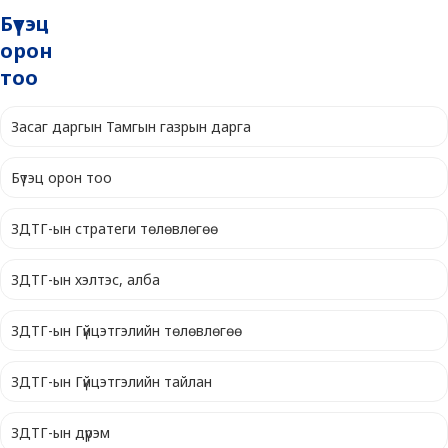
Бүтэц
орон
тоо
Засаг даргын Тамгын газрын дарга
Бүтэц орон тоо
ЗДТГ-ын стратеги төлөвлөгөө
ЗДТГ-ын хэлтэс, алба
ЗДТГ-ын Гүйцэтгэлийн төлөвлөгөө
ЗДТГ-ын Гүйцэтгэлийн тайлан
ЗДТГ-ын дүрэм