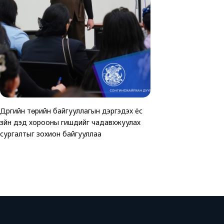
Дүүргийн төрийн байгууллагын дэргэдэх ёс
ТАВАН ХОРООНД АВ
Хөгжлийн бэрхшээлтэй 
зүйн дэд хорооны гишүүдийг чадавхжуулах
ЗОГСООЛЫГ АШИГЛ
зориулсан өртөөчилс
сургалтыг зохион байгууллаа
байгуулагдлаа