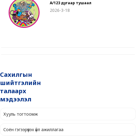
А/123 дугаар тушаал
2026-3-18
Сахилгын
шийтгэлийн
талаарх
мэдээлэл
Хууль тогтоомж
Соён гэгээрүүлэх үйл ажиллагаа