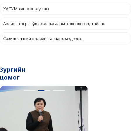
ХАСУМ хянасан дүгнэлт
Авлигын эсрэг үйл ажиллагааны төлөвлөгөө, тайлан
Сахилгын шийтгэлийн талаарх мэдээлэл
Зургийн
цомог