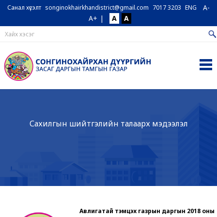
A-
Санал хүсэлт
songinokhairkhandistrict@gmail.com
7017 3203
ENG
A+
|
A
A
Сахилгын шийтгэлийн талаарх мэдээлэл
Авлигатай тэмцэх газрын даргын 2018 оны