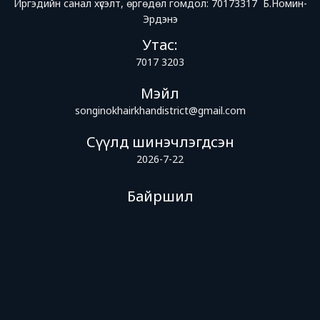
Иргэдийн санал хүсэлт, өргөдөл гомдол: 70173317 Б.Номин-
Эрдэнэ
Утас:
7017 3203
Мэйл
songinokhairkhandistrict@gmail.com
Сүүлд шинэчлэгдсэн
2026-7-22
Байршил