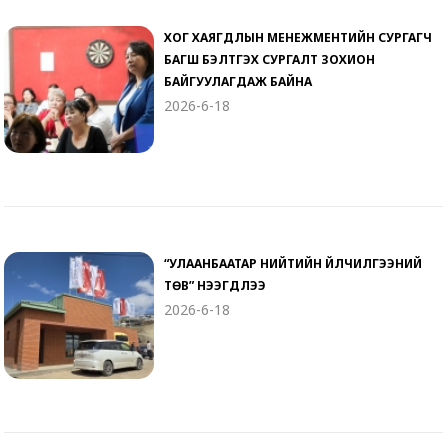
ХОГ ХАЯГДЛЫН МЕНЕЖМЕНТИЙН СУРГАГЧ
БАГШ БЭЛТГЭХ СУРГАЛТ ЗОХИОН
БАЙГУУЛАГДАЖ БАЙНА
2026-6-18
“УЛААНБААТАР НИЙТИЙН ҮЙЛЧИЛГЭЭНИЙ
ТӨВ” НЭЭГДЛЭЭ
2026-6-18