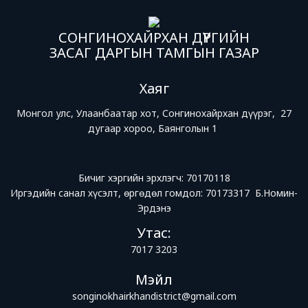
СОНГИНОХАЙРХАН ДҮҮРГИЙН
ЗАСАГ ДАРГЫН ТАМГЫН ГАЗАР
Хаяг
Монгол улс, Улаанбаатар хот, Сонгинохайрхан дүүрэг, 27
дугаар хороо, Баянголын 1
Бичиг хэргийн эрхлэгч: 70170118
Иргэдийн санал хүсэлт, өргөдөл гомдол: 70173317 Б.Номин-
Эрдэнэ
Утас:
7017 3203
Мэйл
songinokhairkhandistrict@gmail.com