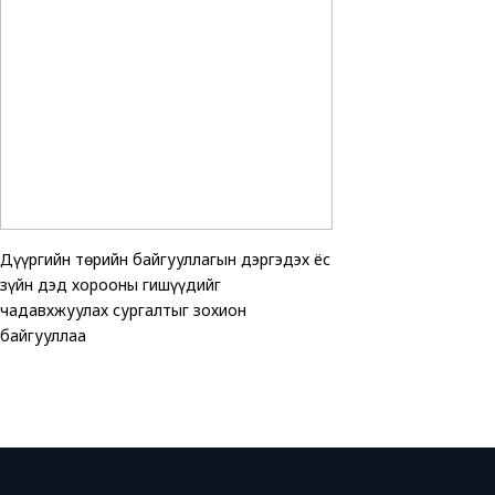
Дүүргийн төрийн байгууллагын дэргэдэх ёс
ТАВАН ХОРООНД АВ
Хөгжлийн бэрхшээлтэ
зүйн дэд хорооны гишүүдийг
ЗОГСООЛЫГ АШИГЛ
эхчүүдэд зориулсан 
чадавхжуулах сургалтыг зохион
хэмжээ зохион байгу
байгууллаа