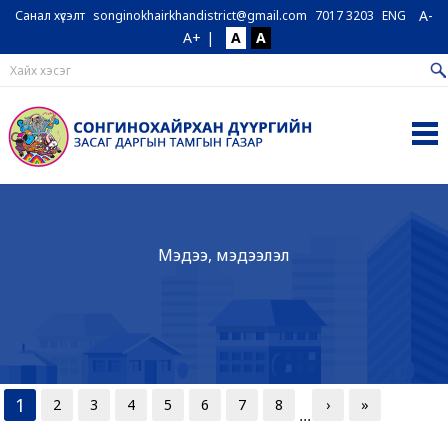
A-
Санал хүсэлт
songinokhairkhandistrict@gmail.com
7017 3203
ENG
A+
|
A
A
Мэдээ, мэдээлэл
1
2
3
4
5
6
7
8
›
»
...