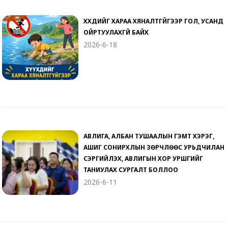
ХҮҮХДИЙГ ХАРАА ХЯНАЛТГҮЙГЭЭР ГОЛ, УСАНД
ОЙРТУУЛАХГҮЙ БАЙХ
2026-6-18
АВЛИГА, АЛБАН ТУШААЛЫН ГЭМТ ХЭРЭГ,
АШИГ СОНИРХЛЫН ЗӨРЧЛӨӨС УРЬДЧИЛАН
СЭРГИЙЛЭХ, АВЛИГЫН ХОР УРШГИЙГ
ТАНИУЛАХ СУРГАЛТ БОЛЛОО
2026-6-11