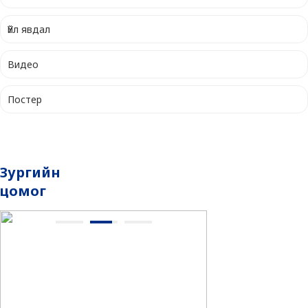
Үйл явдал
Видео
Постер
Зургийн
цомог