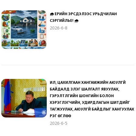
🌧️ ҮЕРИЙН ЭРСДЭЛЭЭС УРЬДЧИЛАН
СЭРГИЙЛЬЕ! 🌧️
2026-6-8
ИЛ, ЦАХИЛГААН ХАНГАМЖИЙН АЮУЛГҮЙ
БАЙДАЛД ҮЗЛЭГ ШАЛГАЛТ ЯВУУЛАХ,
ГЭРЭЛТҮҮЛГИЙН ШОНГИЙН БОЛОН
ХЭРЭГЛЭГЧИЙН, УДИРДЛАГЫН ШИТҮҮДИЙГ
ТАГЖУУЛАХ, АЮУЛГҮЙ БАЙДЛЫГ ХАНГУУЛАХ
ҮҮРЭГ ӨГЛӨӨ
2026-6-5