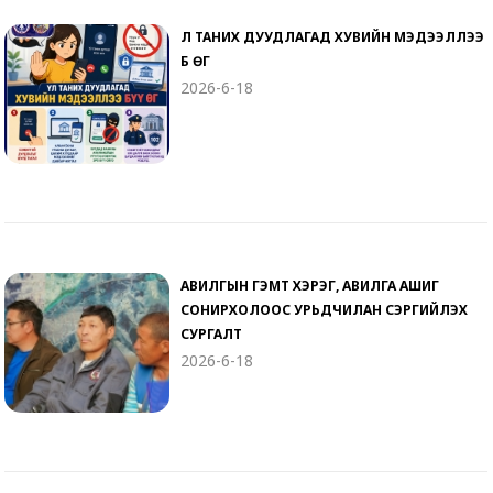
ҮЛ ТАНИХ ДУУДЛАГАД ХУВИЙН МЭДЭЭЛЛЭЭ
БҮҮ ӨГ
2026-6-18
АВИЛГЫН ГЭМТ ХЭРЭГ, АВИЛГА АШИГ
СОНИРХОЛООС УРЬДЧИЛАН СЭРГИЙЛЭХ
СУРГАЛТ
2026-6-18