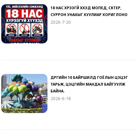
18 НАС ХҮРЭЭГҮЙ ХҮҮХЭД МОПЕД, СКҮТЕР,
СУРРОН УНАХЫГ ХУУЛИАР ХОРИГЛОНО
2026-7-20
ДҮҮРГИЙН 10 БАЙРШИЛД ГОЁЛЫН ЦЭЦЭГ
ТАРЬЖ, ЦЭЦГИЙН МАНДАЛ БАЙГУУЛЖ
БАЙНА.
2026-6-18