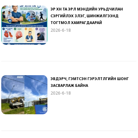
ЭР ХҮН ТА ЭРҮҮЛ МЭНДИЙН УРЬДЧИЛАН
СЭРГИЙЛЭХ ҮЗЛЭГ, ШИНЖИЛГЭЭНД
ТОГТМОЛ ХАМРАГДААРАЙ
2026-6-18
ЭВДЭРЧ, ГЭМТСЭН ГЭРЭЛТҮҮЛГИЙН ШОНГ
ЗАСВАРЛАЖ БАЙНА
2026-6-18