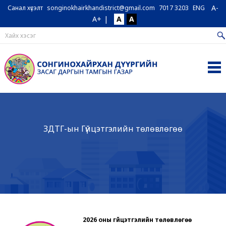
A-
Санал хүсэлт
songinokhairkhandistrict@gmail.com
7017 3203
ENG
A+
|
A
A
ЗДТГ-ын Гүйцэтгэлийн төлөвлөгөө
2026 оны гүйцэтгэлийн төлөвлөгөө