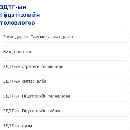
ЗДТГ-ын
Гүйцэтгэлийн
төлөвлөгөө
Засаг даргын Тамгын газрын дарга
Бүтэц орон тоо
ЗДТГ-ын стратеги төлөвлөгөө
ЗДТГ-ын хэлтэс, алба
ЗДТГ-ын Гүйцэтгэлийн төлөвлөгөө
ЗДТГ-ын Гүйцэтгэлийн тайлан
ЗДТГ-ын дүрэм