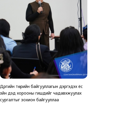
Дүүргийн төрийн байгууллагын дэргэдэх ёс
ТАВАН ХОРООНД АВ
Хөгжлийн бэрхшээлтэй 
зүйн дэд хорооны гишүүдийг чадавхжуулах
ЗОГСООЛЫГ АШИГЛ
зориулсан өртөөчилс
сургалтыг зохион байгууллаа
байгуулагдлаа