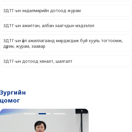
ЗДТГ-ын хөдөлмөрийн дотоод журам
ЗДТГ-ын aжилтан, албан хаагчдын мэдээлэл
ЗДТГ-ын үйл ажиллагаанд мөрдөгдөж буй хууль тогтоомж,
дүрэм, журам, заавар
ЗДТГ-ын дотоод хяналт, шалгалт
Зургийн
цомог