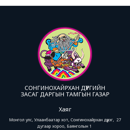
СОНГИНОХАЙРХАН ДҮҮРГИЙН
ЗАСАГ ДАРГЫН ТАМГЫН ГАЗАР
Хаяг
Монгол улс, Улаанбаатар хот, Сонгинохайрхан дүүрэг, 27
дугаар хороо, Баянголын 1