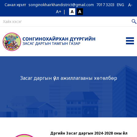
A-
Санал хүсэлт
songinokhairkhandistrict@gmail.com
7017 3203
ENG
A+
|
A
A
Засаг даргын үйл ажиллагааны хөтөлбөр
Дүүргийн Засаг даргын 2024-2028 оны үйл