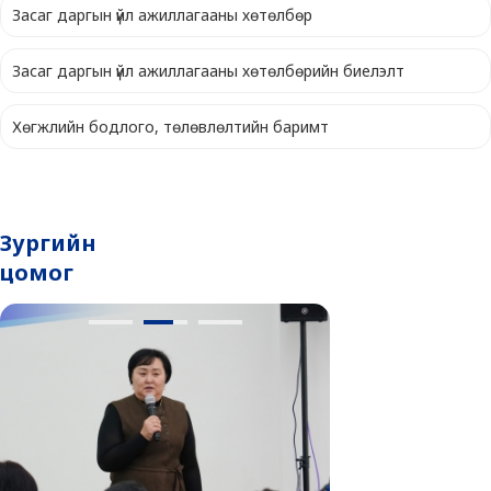
Засаг даргын үйл ажиллагааны хөтөлбөр
Засаг даргын үйл ажиллагааны хөтөлбөрийн биелэлт
Хөгжлийн бодлого, төлөвлөлтийн баримт
Зургийн
цомог