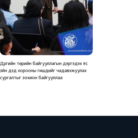
Дүүргийн төрийн байгууллагын дэргэдэх ёс
ТАВАН ХОРООНД АВ
Хөгжлийн бэрхшээлтэй 
зүйн дэд хорооны гишүүдийг чадавхжуулах
ЗОГСООЛЫГ АШИГЛ
зориулсан өртөөчилс
сургалтыг зохион байгууллаа
байгуулагдлаа