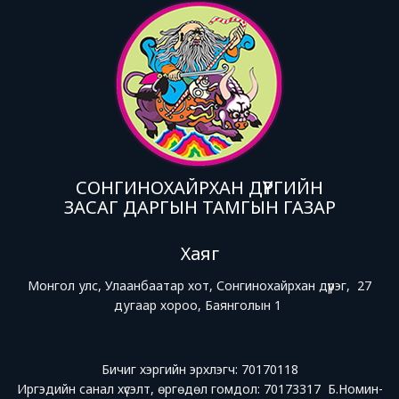
СОНГИНОХАЙРХАН ДҮҮРГИЙН
ЗАСАГ ДАРГЫН ТАМГЫН ГАЗАР
Хаяг
Монгол улс, Улаанбаатар хот, Сонгинохайрхан дүүрэг, 27
дугаар хороо, Баянголын 1
Бичиг хэргийн эрхлэгч: 70170118
Иргэдийн санал хүсэлт, өргөдөл гомдол: 70173317 Б.Номин-