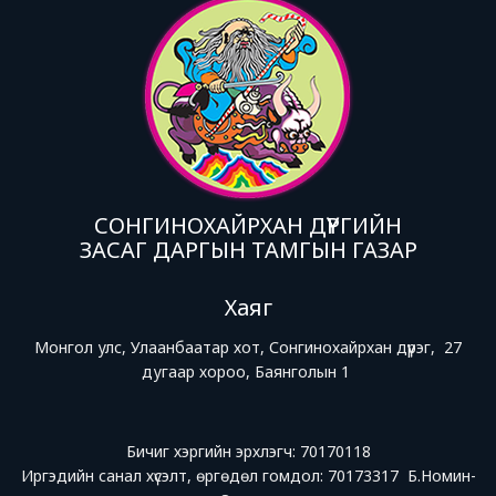
СОНГИНОХАЙРХАН ДҮҮРГИЙН
ЗАСАГ ДАРГЫН ТАМГЫН ГАЗАР
Хаяг
Монгол улс, Улаанбаатар хот, Сонгинохайрхан дүүрэг, 27
дугаар хороо, Баянголын 1
Бичиг хэргийн эрхлэгч: 70170118
Иргэдийн санал хүсэлт, өргөдөл гомдол: 70173317 Б.Номин-