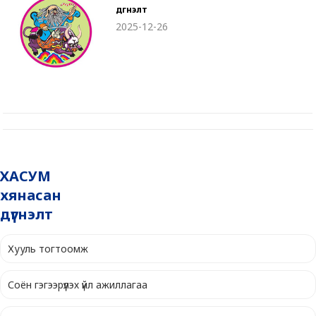
дүгнэлт
2025-12-26
ХАСУМ
хянасан
дүгнэлт
Хууль тогтоомж
Соён гэгээрүүлэх үйл ажиллагаа