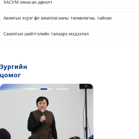
ХАСУМ хянасан дүгнэлт
Авлигын эсрэг үйл ажиллагааны төлөвлөгөө, тайлан
Сахилгын шийтгэлийн талаарх мэдээлэл
Зургийн
цомог