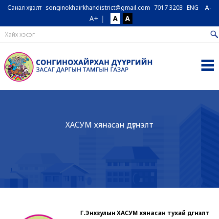
A-
Санал хүсэлт
songinokhairkhandistrict@gmail.com
7017 3203
ENG
A+
|
A
A
ХАСУМ хянасан дүгнэлт
Г.Энхзулын ХАСУМ хянасан тухай дүгнэлт