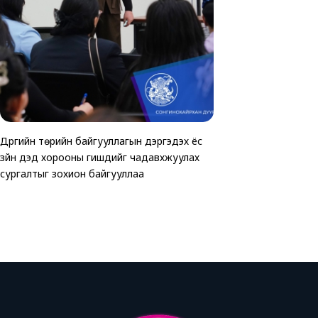
Дүүргийн төрийн байгууллагын дэргэдэх ёс
ТАВАН ХОРООНД АВ
Хөгжлийн бэрхшээлтэй 
зүйн дэд хорооны гишүүдийг чадавхжуулах
ЗОГСООЛЫГ АШИГЛ
зориулсан өртөөчилс
сургалтыг зохион байгууллаа
байгуулагдлаа