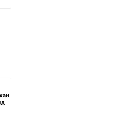
хан
лд