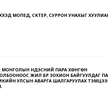
Й ХҮҮХЭД МОПЕД, СКҮТЕР, СУРРОН УНАХЫГ ХУУЛИА
В: МОНГОЛЫН ҮНДЭСНИЙ ПАРА ХӨНГӨН
ОЛБООНООС ЖИЛ БҮР ЗОХИОН БАЙГУУЛДАГ ПА
ИКИЙН УЛСЫН АВАРГА ШАЛГАРУУЛАХ ТЭМЦЭ
Н.