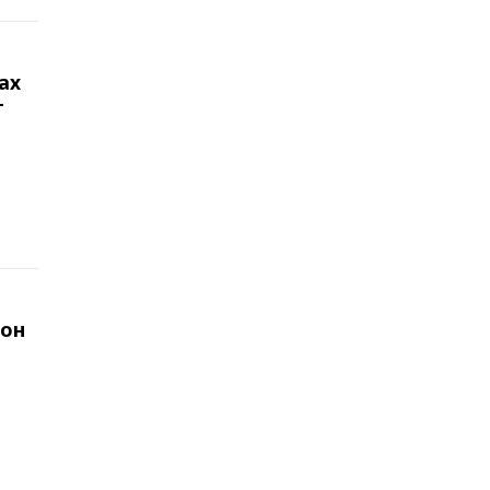
ах
г
рон