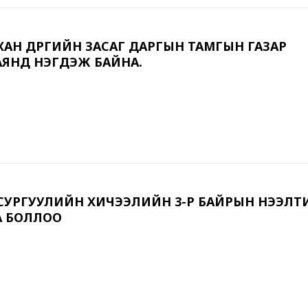
Н ДҮҮРГИЙН ЗАСАГ ДАРГЫН ТАМГЫН ГАЗАР
АЯНД НЭГДЭЖ БАЙНА.
Р СУРГУУЛИЙН ХИЧЭЭЛИЙН 3-Р БАЙРЫН НЭЭЛТ
А БОЛЛОО