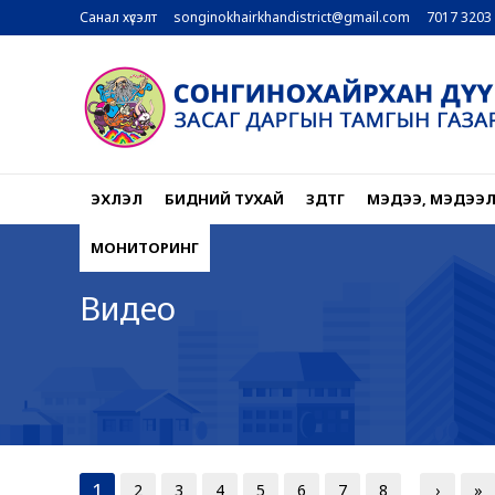
Санал хүсэлт
songinokhairkhandistrict@gmail.com
7017 3203
ЭХЛЭЛ
БИДНИЙ ТУХАЙ
ЗДТГ
МЭДЭЭ, МЭДЭЭ
МОНИТОРИНГ
Видео
1
2
3
4
5
6
7
8
›
»