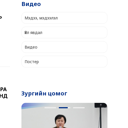
Видео
Р
Мэдээ, мэдээлэл
Үйл явдал
Видео
Постер
РА
Зургийн цомог
ЭНД