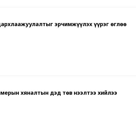
архлаажуулалтыг эрчимжүүлэх үүрэг өглөө
амерын хяналтын дэд төв нээлтээ хийлээ