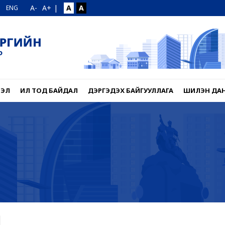
A-
A+
|
A
A
ENG
ЛЭЛ
ИЛ ТОД БАЙДАЛ
ДЭРГЭДЭХ БАЙГУУЛЛАГА
ШИЛЭН ДА