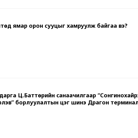
төд ямар орон сууцыг хамруулж байгаа вэ?
 дарга Ц.Баттөрийн санаачилгаар “Сонгинохайр
рлэв” борлуулалтын цэг шинэ Драгон термина