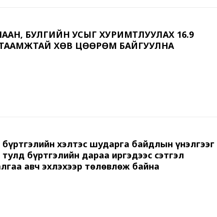
ААН, БУЛГИЙН УСЫГ ХУРИМТЛУУЛАХ 16.9
ГТААМЖТАЙ ХӨВ ЦӨӨРӨМ БАЙГУУЛНА
 бүртгэлийн хэлтэс шударга байдлын үнэлгээг
 тулд бүртгэлийн дараа иргэдээс сэтгэл
лгаа авч эхлэхээр төлөвлөж байна