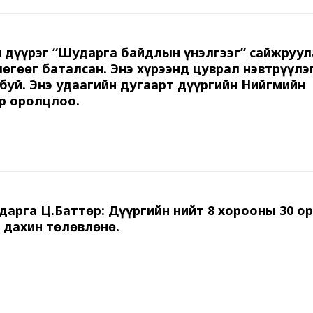
 дүүрэг “Шударга байдлын үнэлгээг” сайжруул
өгөөг баталсан. Энэ хүрээнд цуврал нэвтрүүлэ
 буй. Энэ удаагийн дугаарт дүүргийн Нийгмийн
р оролцлоо.
дарга Ц.Баттөр: Дүүргийн нийт 8 хорооны 30 о
 дахин төлөвлөнө.