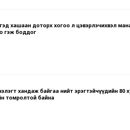
гэд хашаан доторх хогоо л цэвэрлэчихвэл ман
о гэж боддог
нэлэгт хандаж байгаа нийт эрэгтэйчүүдийн 80 х
йн томролтой байна