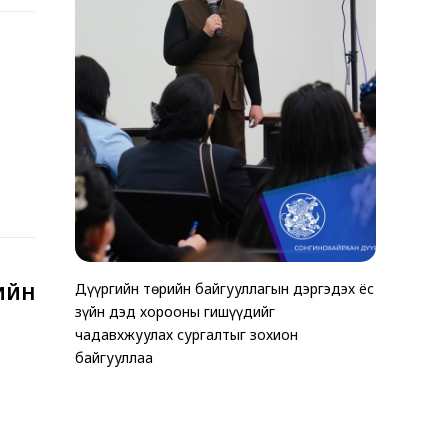
Дүүргийн төрийн байгууллагын дэргэдэх ёс
ТАВАН Х
Хөгжлийн 
ИЙН
зүйн дэд хорооны гишүүдийг
ЗОГСООЛ
эхчүүдэд 
чадавхжуулах сургалтыг зохион
хэмжээ зо
байгууллаа