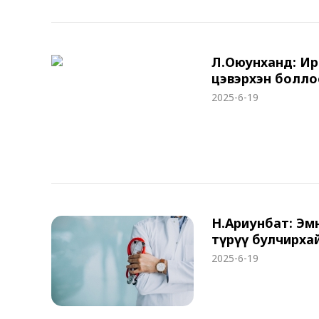
Л.Оюунханд: Ир
цэвэрхэн болло
2025-6-19
Н.Ариунбат: Эм
түрүү булчирха
2025-6-19