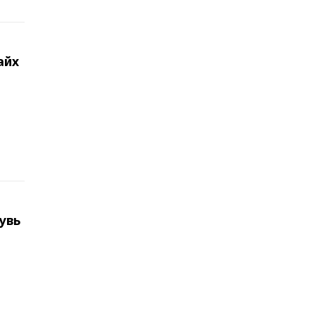
айх
увь