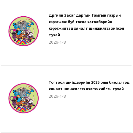
Дүүргийн Засаг даргын Тамгын газрын
хэрэгжүүлж буй төсөл хөтөлбөрийн
хэрэгжилтэд хяналт шинжилгээ хийсэн
тухай
2026-1-8
Тогтоол шийдвэрийн 2025 оны биелэлтэд
хяналт шинжилгээ үнэлгээ хийсэн тухай
2026-1-8