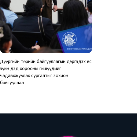
Дүүргийн төрийн байгууллагын дэргэдэх ёс
ТАВАН ХОРООНД АВ
Хөгжлийн бэрхшээлтэ
зүйн дэд хорооны гишүүдийг
ЗОГСООЛЫГ АШИГЛ
эхчүүдэд зориулсан 
чадавхжуулах сургалтыг зохион
хэмжээ зохион байгу
байгууллаа