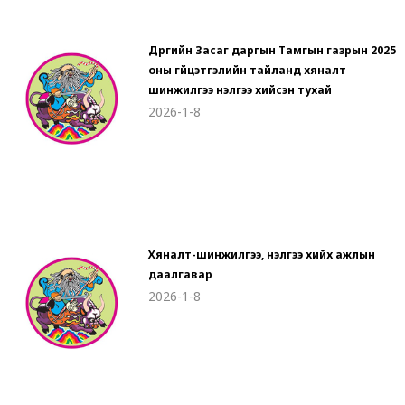
Дүүргийн Засаг даргын Тамгын газрын 2025
оны гүйцэтгэлийн тайланд хяналт
шинжилгээ үнэлгээ хийсэн тухай
2026-1-8
Хяналт-шинжилгээ, үнэлгээ хийх ажлын
даалгавар
2026-1-8