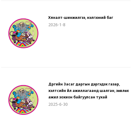
Хяналт-шинжилгээ, үнэлгээний баг
2026-1-8
Дүүргийн Засаг даргын дэргэдэх газар,
хэлтсийн үйл ажиллагаанд шалган, зөвлөх
ажил зохион байгуулсан тухай
2025-6-30