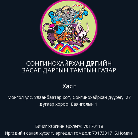
СОНГИНОХАЙРХАН ДҮҮРГИЙН
ЗАСАГ ДАРГЫН ТАМГЫН ГАЗАР
Хаяг
Монгол улс, Улаанбаатар хот, Сонгинохайрхан дүүрэг, 27
дугаар хороо, Баянголын 1
Бичиг хэргийн эрхлэгч: 70170118
Иргэдийн санал хүсэлт, өргөдөл гомдол: 70173317 Б.Номин-