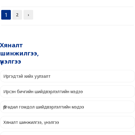
1
2
›
Хяналт
шинжилгээ,
үнэлгээ
Иргэдтэй хийх уулзалт
Ирсэн бичгийн шийдвэрлэлтийн мэдээ
Өргөдөл гомдол шийдвэрлэлтийн мэдээ
Хяналт шинжилгээ, үнэлгээ