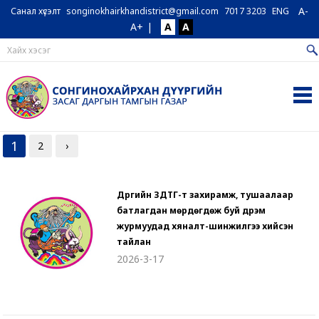
A-
Санал хүсэлт
songinokhairkhandistrict@gmail.com
7017 3203
ENG
A+
|
A
A
1
2
›
Дүүргийн ЗДТГ-т захирамж, тушаалаар
батлагдан мөрдөгдөж буй дүрэм
журмуудад хяналт-шинжилгээ хийсэн
тайлан
2026-3-17