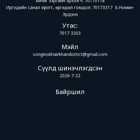
Бичиг хэргийн эрхлэгч: 70170118
Иргэдийн санал хүсэлт, өргөдөл гомдол: 70173317 Б.Номин-
Эрдэнэ
Утас:
7017 3203
Мэйл
songinokhairkhandistrict@gmail.com
Сүүлд шинэчлэгдсэн
2026-7-22
Байршил