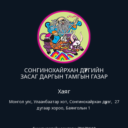
СОНГИНОХАЙРХАН ДҮҮРГИЙН
ЗАСАГ ДАРГЫН ТАМГЫН ГАЗАР
Хаяг
Монгол улс, Улаанбаатар хот, Сонгинохайрхан дүүрэг, 27
дугаар хороо, Баянголын 1