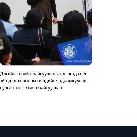
Дүүргийн төрийн байгууллагын дэргэдэх ёс
ТАВАН ХОРООНД АВ
Хөгжлийн бэрхшээлтэй 
зүйн дэд хорооны гишүүдийг чадавхжуулах
ЗОГСООЛЫГ АШИГЛ
зориулсан өртөөчилс
сургалтыг зохион байгууллаа
байгуулагдлаа