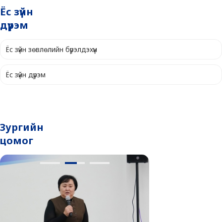
Ёс зүйн
дүрэм
Ёс зүйн зөвлөлийн бүрэлдэхүүн
Ёс зүйн дүрэм
Зургийн
цомог