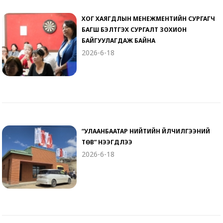
ХОГ ХАЯГДЛЫН МЕНЕЖМЕНТИЙН СУРГАГЧ
БАГШ БЭЛТГЭХ СУРГАЛТ ЗОХИОН
БАЙГУУЛАГДАЖ БАЙНА
2026-6-18
“УЛААНБААТАР НИЙТИЙН ҮЙЛЧИЛГЭЭНИЙ
ТӨВ” НЭЭГДЛЭЭ
2026-6-18