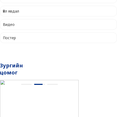
Үйл явдал
Видео
Постер
Зургийн
цомог