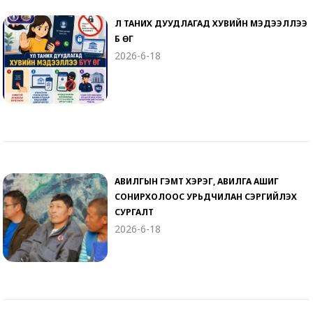
ҮЛ ТАНИХ ДУУДЛАГАД ХУВИЙН МЭДЭЭЛЛЭЭ
БҮҮ ӨГ
2026-6-18
АВИЛГЫН ГЭМТ ХЭРЭГ, АВИЛГА АШИГ
СОНИРХОЛООС УРЬДЧИЛАН СЭРГИЙЛЭХ
СУРГАЛТ
2026-6-18