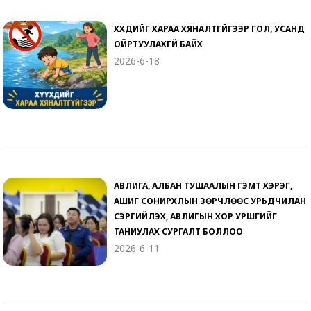
ХҮҮХДИЙГ ХАРАА ХЯНАЛТГҮЙГЭЭР ГОЛ, УСАНД
ОЙРТУУЛАХГҮЙ БАЙХ
2026-6-18
АВЛИГА, АЛБАН ТУШААЛЫН ГЭМТ ХЭРЭГ,
АШИГ СОНИРХЛЫН ЗӨРЧЛӨӨС УРЬДЧИЛАН
СЭРГИЙЛЭХ, АВЛИГЫН ХОР УРШГИЙГ
ТАНИУЛАХ СУРГАЛТ БОЛЛОО
2026-6-11