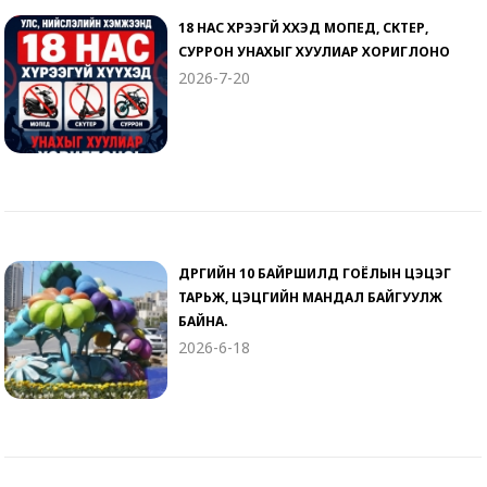
18 НАС ХҮРЭЭГҮЙ ХҮҮХЭД МОПЕД, СКҮТЕР,
СУРРОН УНАХЫГ ХУУЛИАР ХОРИГЛОНО
2026-7-20
ДҮҮРГИЙН 10 БАЙРШИЛД ГОЁЛЫН ЦЭЦЭГ
ТАРЬЖ, ЦЭЦГИЙН МАНДАЛ БАЙГУУЛЖ
БАЙНА.
2026-6-18