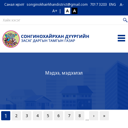
A-
Санал хүсэлт
songinokhairkhandistrict@gmail.com
7017 3203
ENG
A+
|
A
A
Мэдээ, мэдээлэл
1
2
3
4
5
6
7
8
›
»
...