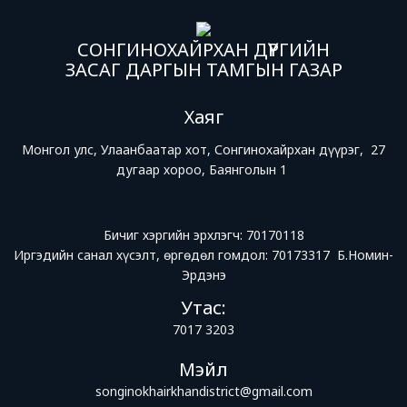
СОНГИНОХАЙРХАН ДҮҮРГИЙН
ЗАСАГ ДАРГЫН ТАМГЫН ГАЗАР
Хаяг
Монгол улс, Улаанбаатар хот, Сонгинохайрхан дүүрэг, 27
дугаар хороо, Баянголын 1
Бичиг хэргийн эрхлэгч: 70170118
Иргэдийн санал хүсэлт, өргөдөл гомдол: 70173317 Б.Номин-
Эрдэнэ
Утас:
7017 3203
Мэйл
songinokhairkhandistrict@gmail.com