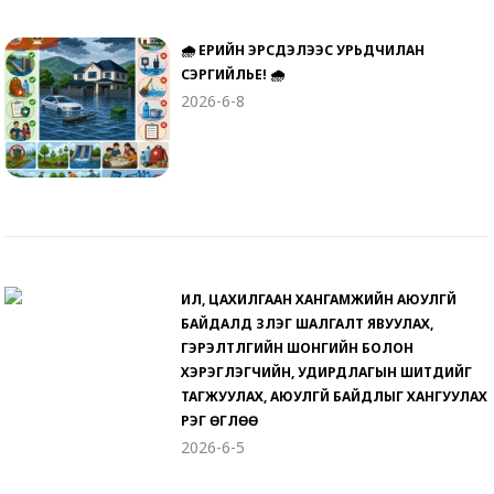
🌧️ ҮЕРИЙН ЭРСДЭЛЭЭС УРЬДЧИЛАН
СЭРГИЙЛЬЕ! 🌧️
2026-6-8
ИЛ, ЦАХИЛГААН ХАНГАМЖИЙН АЮУЛГҮЙ
БАЙДАЛД ҮЗЛЭГ ШАЛГАЛТ ЯВУУЛАХ,
ГЭРЭЛТҮҮЛГИЙН ШОНГИЙН БОЛОН
ХЭРЭГЛЭГЧИЙН, УДИРДЛАГЫН ШИТҮҮДИЙГ
ТАГЖУУЛАХ, АЮУЛГҮЙ БАЙДЛЫГ ХАНГУУЛАХ
ҮҮРЭГ ӨГЛӨӨ
2026-6-5