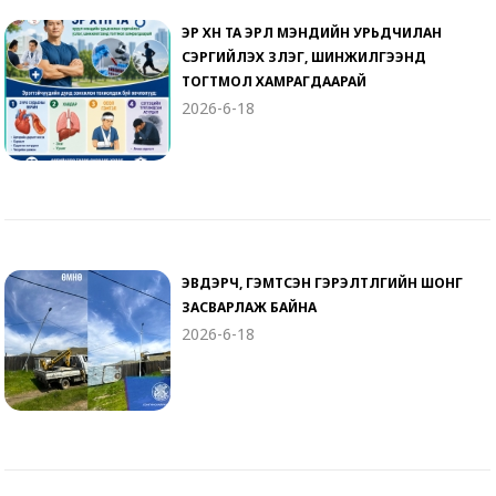
ЭР ХҮН ТА ЭРҮҮЛ МЭНДИЙН УРЬДЧИЛАН
СЭРГИЙЛЭХ ҮЗЛЭГ, ШИНЖИЛГЭЭНД
ТОГТМОЛ ХАМРАГДААРАЙ
2026-6-18
ЭВДЭРЧ, ГЭМТСЭН ГЭРЭЛТҮҮЛГИЙН ШОНГ
ЗАСВАРЛАЖ БАЙНА
2026-6-18