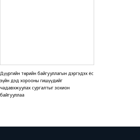
Дүүргийн төрийн байгууллагын дэргэдэх ёс
ТАВАН ХОРООНД АВ
Хөгжлийн бэрхшээлтэ
зүйн дэд хорооны гишүүдийг
ЗОГСООЛЫГ АШИГЛ
эхчүүдэд зориулсан 
чадавхжуулах сургалтыг зохион
хэмжээ зохион байгу
байгууллаа