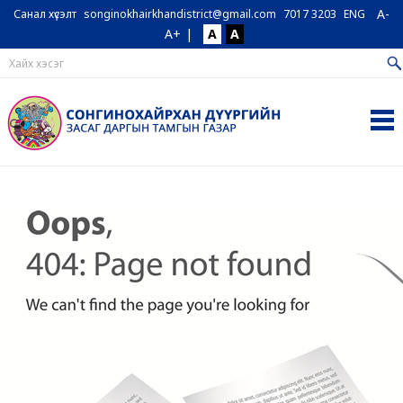
A-
Санал хүсэлт
songinokhairkhandistrict@gmail.com
7017 3203
ENG
A+
|
A
A