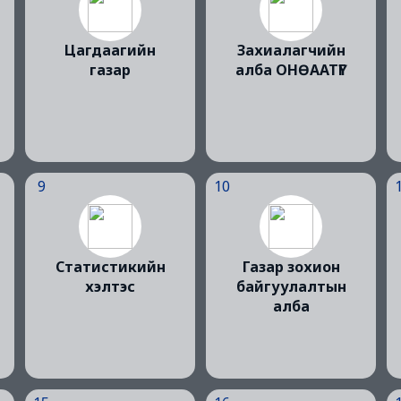
Цагдаагийн
Захиалагчийн
газар
алба ОНӨААТҮГ
9
10
Статистикийн
Газар зохион
хэлтэс
байгуулалтын
алба