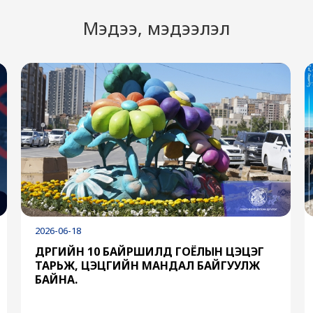
Мэдээ, мэдээлэл
2026-06-18
ДҮҮРГИЙН 10 БАЙРШИЛД ГОЁЛЫН ЦЭЦЭГ
ТАРЬЖ, ЦЭЦГИЙН МАНДАЛ БАЙГУУЛЖ
БАЙНА.