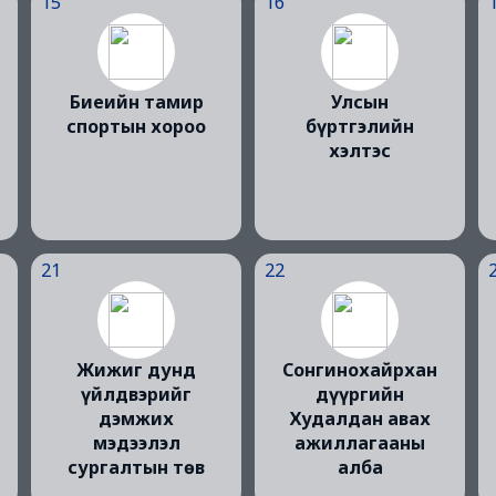
15
16
Биеийн тамир
Улсын
спортын хороо
бүртгэлийн
хэлтэс
21
22
Жижиг дунд
Сонгинохайрхан
үйлдвэрийг
дүүргийн
дэмжих
Худалдан авах
мэдээлэл
ажиллагааны
сургалтын төв
алба