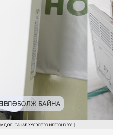
ТГЭЛТЭЙ ҮРГЭЛЖИЛЖ БАЙНА
ӨРЛӨГ БОЛЖ БАЙНА
СЭЛТЭЭ ИЛГЭЭНЭ ҮҮ!
|