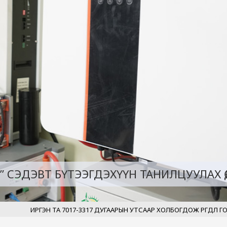
ГА УГСРАЛТЫН АЖИЛ 63 ХУВИЙН ГҮЙЦЭ
ЛГЭЭНИЙ ТӨВ” НЭЭГДЛЭЭ
 СЭДЭВТ БҮТЭЭГДЭХҮҮН ТАНИЛЦУУЛАХ ӨД
А 7017-3317 ДУГААРЫН УТСААР ХОЛБОГДОЖ ӨРГӨДӨЛ ГОМДОЛ, САНАЛ ХҮ