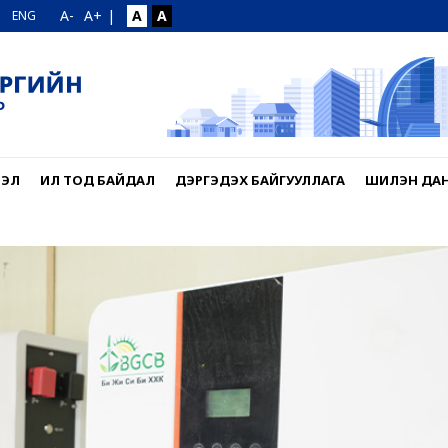
A-
A+
|
A
A
ENG
ЛЭЛ
ИЛ ТОД БАЙДАЛ
ДЭРГЭДЭХ БАЙГУУЛЛАГА
ШИЛЭН ДА