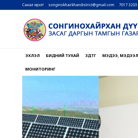
Санал хүсэлт
songinokhairkhandistrict@gmail.com
7017 3203
ЭХЛЭЛ
БИДНИЙ ТУХАЙ
ЗДТГ
МЭДЭЭ, МЭДЭЭ
МОНИТОРИНГ