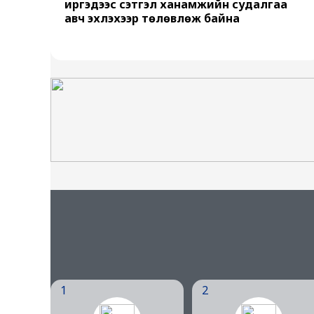
иргэдээс сэтгэл ханамжийн судалгаа
авч эхлэхээр төлөвлөж байна
1
2