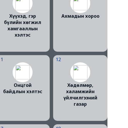
Хүүхэд, гэр
Ахмадын хороо
бүлийн хөгжил
хамгааллын
хэлтэс
11
12
Онцгой
Хөдөлмөр,
байдлын хэлтэс
халамжийн
үйлчилгээний
газар