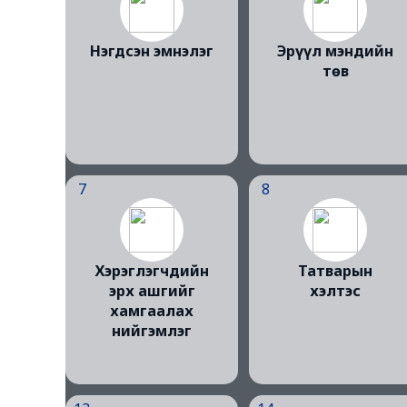
Нэгдсэн эмнэлэг
Эрүүл мэндийн
төв
7
8
Хэрэглэгчдийн
Татварын
эрх ашгийг
хэлтэс
хамгаалах
нийгэмлэг