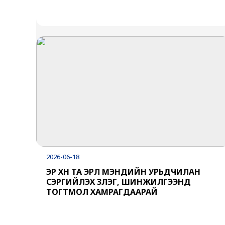
2026-06-18
ЭР ХҮН ТА ЭРҮҮЛ МЭНДИЙН УРЬДЧИЛАН
СЭРГИЙЛЭХ ҮЗЛЭГ, ШИНЖИЛГЭЭНД
ТОГТМОЛ ХАМРАГДААРАЙ