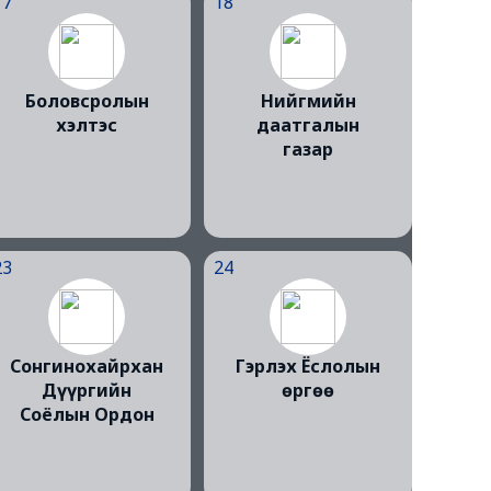
17
18
Боловсролын
Нийгмийн
хэлтэс
даатгалын
газар
23
24
Сонгинохайрхан
Гэрлэх Ёслолын
Дүүргийн
өргөө
Соёлын Ордон