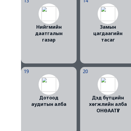
13
14
Нийгмийн
Замын
даатгалын
цагдаагийн
газар
тасаг
19
20
Дотоод
Дэд бүтцийн
аудитын алба
хөгжлийн алба
ОНӨААТҮГ